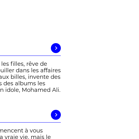
s filles, rêve de
iller dans les affaires
 aux billes, invente des
s des albums les
on idole, Mohamed Ali.
mmencent à vous
 vraie vie, mais le