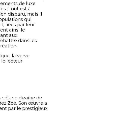
ssements de luxe
es : tout est à
ien disparu, mais il
populations qui
, liées par leur
ent ainsi le
sant aux
débattre dans les
réation.
ique, la verve
le lecteur.
eur d’une dizaine de
chez Zoé. Son œuvre a
nt par le prestigieux