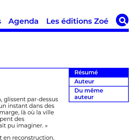
s
Agenda
Les éditions Zoé
Résumé
Auteur
Du même
auteur
, glissent par-dessus
 un instant dans des
marge, là où la ville
ppent des
t pu imaginer. »
t en reconstruction,