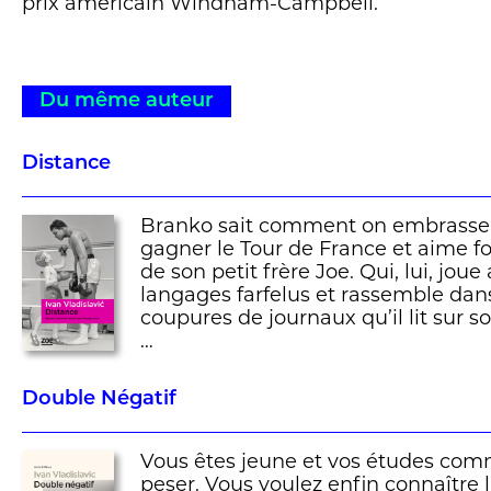
prix américain Windham-Campbell.
Du même auteur
Distance
Branko sait comment on embrasse le
gagner le Tour de France et aime fou
de son petit frère Joe. Qui, lui, joue
langages farfelus et rassemble dan
coupures de journaux qu’il lit sur s
…
Double Négatif
Vous êtes jeune et vos études co
peser. Vous voulez enfin connaître la