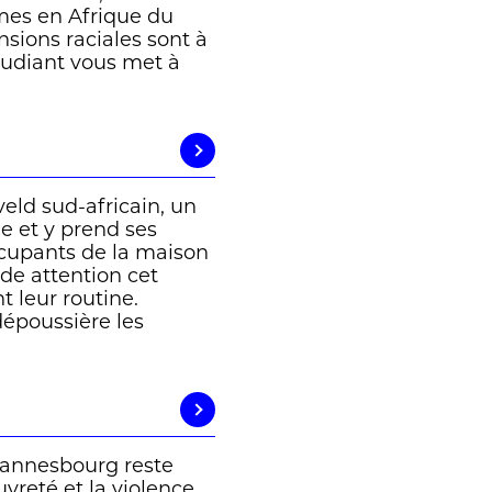
mes en Afrique du
nsions raciales sont à
étudiant vous met à
eld sud-africain, un
e et y prend ses
ccupants de la maison
nde attention cet
t leur routine.
époussière les
hannesbourg reste
vreté et la violence