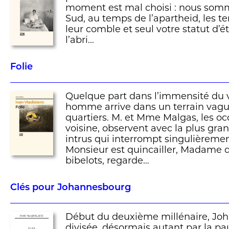
moment est mal choisi : nous som
Sud, au temps de l’apartheid, les te
leur comble et seul votre statut d’
l’abri…
Folie
Quelque part dans l’immensité du v
homme arrive dans un terrain vagu
quartiers. M. et Mme Malgas, les o
voisine, observent avec la plus gra
intrus qui interrompt singulièremen
Monsieur est quincailler, Madame d
bibelots, regarde…
Clés pour Johannesbourg
Début du deuxième millénaire, Jo
divisée, désormais autant par la pau