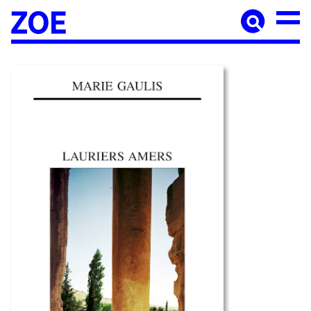
Accueil
À paraître
Catalogue
Auteur·ices
Agenda
Les éditions Zoé
Diffusion
Médiation culturelle
Manuscrits
Foreign rights
Contact
Mentions légales
Newsletter