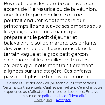
Beyrouth avec les bombes » – avec son
accent de l’île Maurice ou de la Réunion,
une fleur tropicale délicate qui ne
pourrait endurer longtemps le dur
printemps libanais, avec ses ombres sous
les yeux, ses longues mains qui
préparaient le petit déjeuner et
balayaient le sol de marbre. Les enfants
des voisins jouaient avec nous dans le
terrain vague et le gros petit garçon
collectionnait les douilles de tous les
calibres, qu’il nous montrait fièrement,
alignées sur une étagère. Ces enfants
passaient plus de temps que nous à
l’intérieur, comme les enfants chypriotes,
Ce site utilise des cookies (ou techniques comparables).
couvés et trop nourris. Ma sœur et moi,
Certains sont essentiels, d’autres permettent d’enrichir votre
expérience ou d’effectuer des mesure d’audience. En savoir
nous étions de petites chèvres,
plus sur notre
politique de confidentialité
.
gambadant dans les décombres, et nous
Configurer
Accepter
Informations
Informations