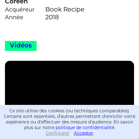
Coréen
Book Recipe
Acquéreur
2018
Année
Vidéos
Ce site utilise des cookies (ou techniques comparables).
Certains sont essentiels, d’autres permettent d’enrichir votre
expérience ou d’effectuer des mesure d’audience. En savoir
plus sur notre
politique de confidentialité
.
Configurer
Accepter
Informations
Informations