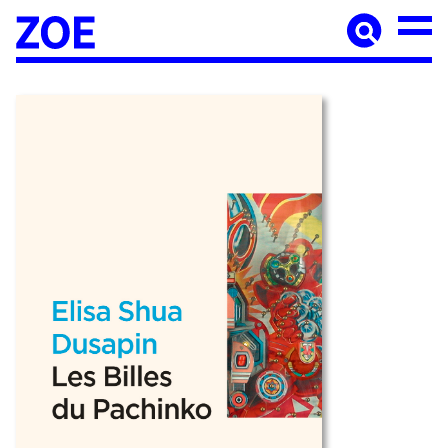
Accueil
À paraître
Catalogue
Auteur·ices
Agenda
Les éditions Zoé
Diffusion
Médiation culturelle
Manuscrits
Foreign rights
Contact
Mentions légales
Newsletter