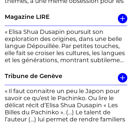
thèmes, à une même obsession pour les
appartenances hasardeuses,
l’incongruité des rapports affectifs. Et
Magazine LIRE
pourtant, Les billes du Pachinko relève au
contraire plus encore d’une opacité
« Elisa Shua Dusapin poursuit son
extrême, élevée au rang de principe
exploration des origines, dans une belle
esthétique. Comme si le monde, sa
langue Dépouillée. Par petites touches,
réalité, les plus petits détails du
elle fait se croiser les cultures, les langues
quotidien, les contacts humains, les
et les générations, montrant subtilement
relations familiales, ne gagnaient la
ce qui les distingue et les réunit. » B.L.
densité du réel qu’en s’obscurcissant.
Tribune de Genève
Tout le récit ne prend ainsi corps que
dans la façon très subtile dont les
« Il faut connaitre un peu le Japon pour
manifestations du monde se déforment,
savoir ce qu’est le Pachinko. Ou lire le
se décalent, se modifient, pour devenir
délicat récit d’Elisa Shua Dusapin « Les
étrangères. (…)
Billes du Pachinko ». (…) Le talent de
l’auteur (…) lui permet de rendre familiers
Dusapin est une vraie styliste, qui conçoit
au lecteur des lieux aussi lointains que
la langue comme un déplacement ayant