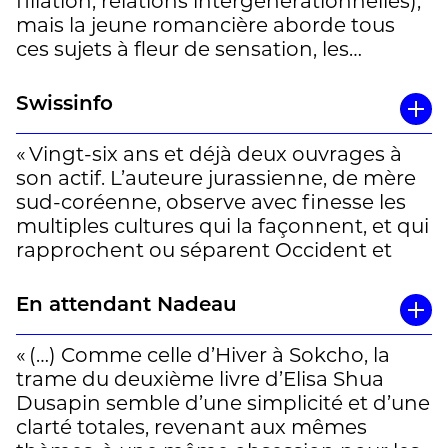
filiation, relations intergénérationnelles),
mais la jeune romancière aborde tous
ces sujets à fleur de sensation, les
formule sans démonstration dans une
sobre et sensible langue de l’intériorité. »
Swissinfo
Véronique Rossignol
« Vingt-six ans et déjà deux ouvrages à
son actif. L’auteure jurassienne, de mère
sud-coréenne, observe avec finesse les
multiples cultures qui la façonnent, et qui
rapprochent ou séparent Occident et
Extrême-Orient. »
En attendant Nadeau
Un portrait d’Elisa Shua Dusapin par
Ghania Adamo à découvrir
ici
« (…) Comme celle d’Hiver à Sokcho, la
trame du deuxième livre d’Elisa Shua
Dusapin semble d’une simplicité et d’une
clarté totales, revenant aux mêmes