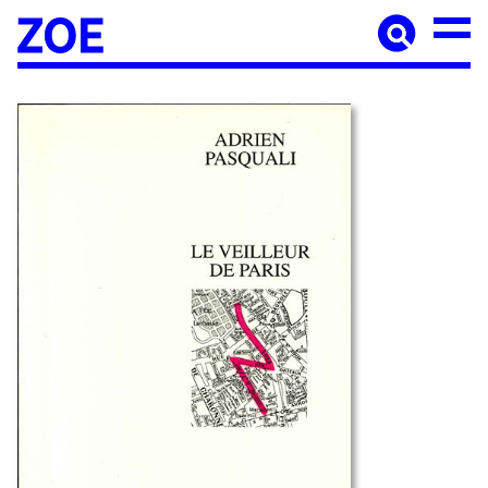
Accueil
À paraître
Catalogue
Auteur·ices
Agenda
Les éditions Zoé
Diffusion
Médiation culturelle
Manuscrits
Foreign rights
Contact
Mentions légales
Newsletter