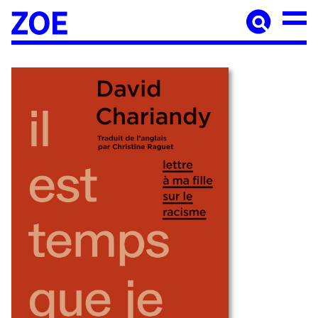
Accueil
À paraître
Catalogue
Auteur·ices
Agenda
Les éditions Zoé
Diffusion
Médiation culturelle
Manuscrits
Foreign rights
Contact
Mentions légales
Newsletter