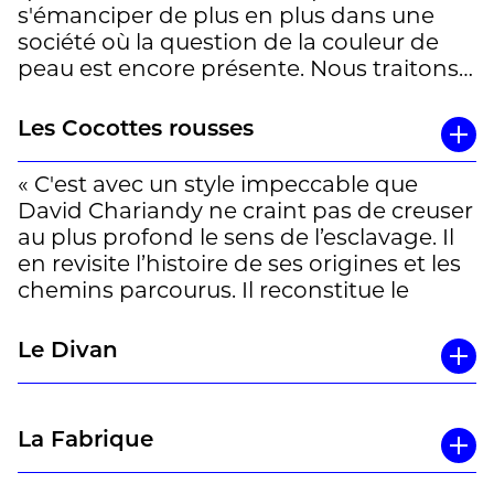
s'émanciper de plus en plus dans une
société où la question de la couleur de
peau est encore présente. Nous traitons
de la question raciale, de l'immigration,
de l'esclavage, mais aussi de la littérature
Les Cocottes rousses
et de l'amour d'un père pour sa fille. Le
point de vue depuis la société
« C'est avec un style impeccable que
canadienne, proche et en même temps
David Chariandy ne craint pas de creuser
différente des sociétés européennes,
au plus profond le sens de l’esclavage. Il
apporte un regard nouveau. »
en revisite l’histoire de ses origines et les
chemins parcourus. Il reconstitue le
parcours de sa famille, fait de migrations
et de luttes permanentes. Avec
Le Divan
intelligence et délicatesse, l'écrivain
s'adresse à sa fille aînée de 13 ans en
interrogeant avec justesse la signification
La Fabrique
du racisme ordinaire. Il ose mettre des
mots justes sur les émotions qui l'ont