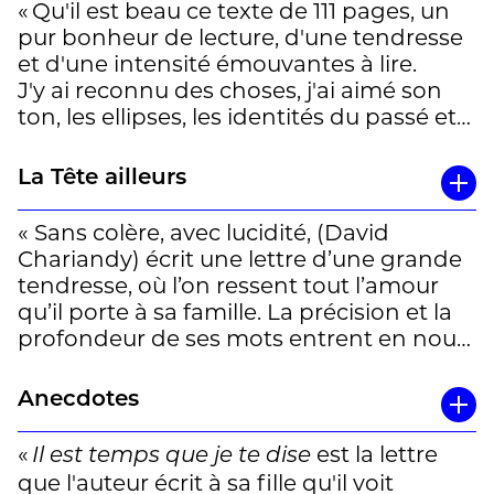
Baldwin, d'auteurs qui ont défendu la
« Qu'il est beau ce texte de 111 pages, un
culture, la race, la liberté, l'intégration de
pur bonheur de lecture, d'une tendresse
la communauté noire dans son
et d'une intensité émouvantes à lire.
universalité.Le texte est rempli d'espoirs,
J'y ai reconnu des choses, j'ai aimé son
de lutte et de tendresse pour
ton, les ellipses, les identités du passé et
ce professeur de littérature de l'université
du présent, l'amour, surtout, d'un père
de Fraser au Canada. » Katia
pour sa fille. » Fanny
La Tête ailleurs
« Sans colère, avec lucidité, (David
Chariandy) écrit une lettre d’une grande
tendresse, où l’on ressent tout l’amour
qu’il porte à sa famille. La précision et la
profondeur de ses mots entrent en nous
et résonnent longtemps. Nous avions
aimé le précédent livre de David
Anecdotes
Chariandy,
, chez Zoé. Son
33 tours
nouveau texte est tout simplement
«
est la lettre
Il est temps que je te dise
magnifique ! » Sophie
que l'auteur écrit à sa fille qu'il voit