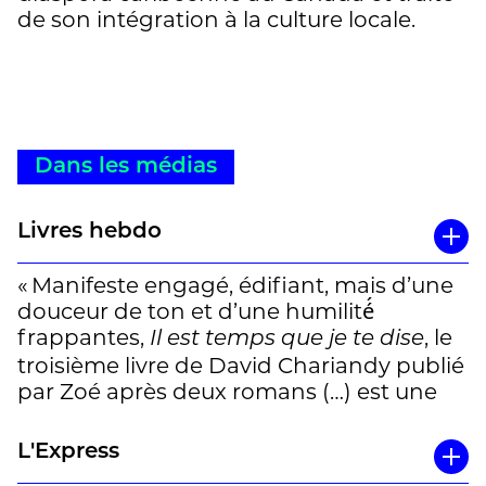
de son intégration à la culture locale.
Dans les médias
Livres hebdo
« Manifeste engagé, édifiant, mais d’une
douceur de ton et d’une humilité́
frappantes,
, le
Il est temps que je te dise
troisième livre de David Chariandy publié
par Zoé après deux romans (…) est une
lettre que l’écrivain canadien aux origines
afro-asiatiques adresse à sa fille de 13
L'Express
ans, fruit d’un métissage complexe. (…)