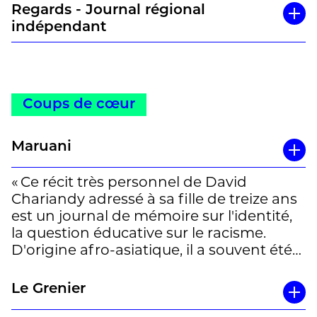
Regards - Journal régional
indépendant
Coups de cœur
Maruani
« Ce récit très personnel de David
Chariandy adressé à sa fille de treize ans
est un journal de mémoire sur l'identité,
la question éducative sur le racisme.
D'origine afro-asiatique, il a souvent été
question de rejets, de diffamations à
caractère racistes, de blessures,
Le Grenier
de références à Toni Morrison, James