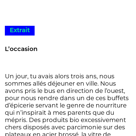
tatoué à vie, depuis son plus jeune âge,
blessures à jamais indélébiles et
profondément enfouies jusque-là. Il en
résulte un manifeste antiraciste limpide
et édifiant. Cette lettre est un geste de
Extrait
transmission, une ode à la liberté, un
magnifique cri d’amour adressé à sa fille.
L’occasion
Ce livre est courageux et nécessaire. »
https://librairie-lescocottes.fr/coups-de-
coeur/
Un jour, tu avais alors trois ans, nous
sommes allés déjeuner en ville. Nous
avons pris le bus en direction de l’ouest,
pour nous rendre dans un de ces buffets
d’épicerie servant le genre de nourriture
qui n’inspirait à mes parents que du
mépris. Des produits bio excessivement
chers disposés avec parcimonie sur des
plateaux en acier brossé, la vitre de