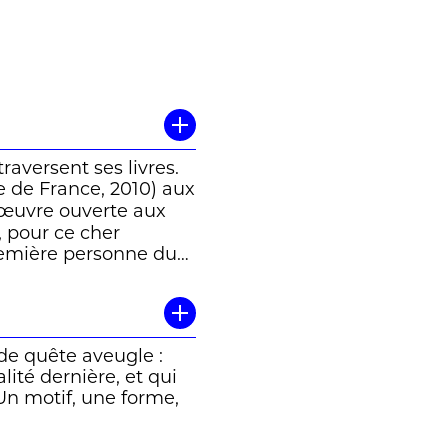
traversent ses livres.
 de France, 2010) aux
 œuvre ouverte aux
, pour ce cher
 première personne du
r, porté manquant un
e pédestre dans le
 de quête aveugle :
ité dernière, et qui
ièce, Douna, partie
 Un motif, une forme,
 jours de son voyage,
issement…) à
e part et Boris est