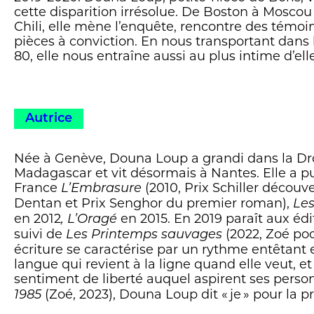
cette disparition irrésolue. De Boston à Moscou
Chili, elle mène l’enquête, rencontre des témoi
pièces à conviction. En nous transportant dans 
80, elle nous entraîne aussi au plus intime d’e
Autrice
Née à Genève, Douna Loup a grandi dans la Drô
Madagascar et vit désormais à Nantes. Elle a p
France
(2010, Prix Schiller découve
L’Embrasure
Dentan et Prix Senghor du premier roman),
Les
en 2012
en 2015. En 2019 paraît aux éd
, L’Oragé
suivi de
(2022, Zoé po
Les Printemps sauvages
écriture se caractérise par un rythme entêtant 
langue qui revient à la ligne quand elle veut, et 
sentiment de liberté auquel aspirent ses pers
(Zoé, 2023), Douna Loup dit « je » pour la p
1985