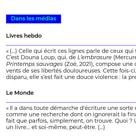
Dans les médias
Livres hebdo
« (…) Celle qui écrit ces lignes parle de ceux qui 
C’est Douna Loup, qui, de
(Mercure
L’embrasure
(Zoé, 2021), compose une
Printemps sauvages
vents de ses libertés douloureuses. Cette fois-ci
disparu, elle s’est fait une douce violence : la
singulier.
Lui, le grand-oncle, c’est Boris. Boris Weisfeile
Le Monde
jour de janvier 1985 lors d’une grande randonné
Chili du sinistre Augusto Pinochet.
« Il a dans toute démarche d'écriture une sorte
(…)
comme une recherche dont on ignorerait la final
Trente-cinq ans plus tard, voilà donc sa petite-n
fait que parfois, simplement, on trouve. Quoi ?
sur ses traces, de Chicago (où dès les premiers
un livre… et soi-même, peut-être. (…)
elle se brise la jambe, comme un sombre avert
Santiago en passant par Moscou. Boris n’est null