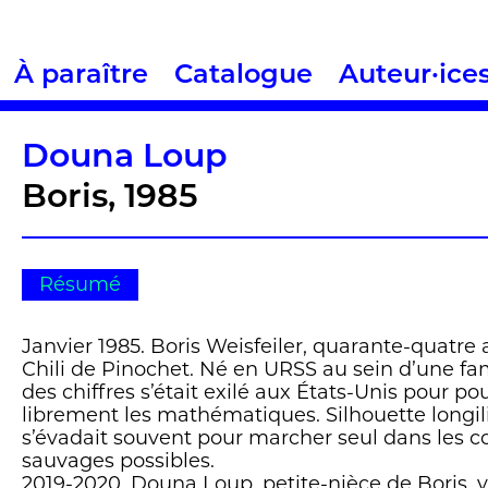
À paraître
Catalogue
Auteur·ice
Douna Loup
Boris, 1985
Résumé
Janvier 1985. Boris Weisfeiler, quarante-quatre 
Chili de Pinochet. Né en URSS au sein d’une fam
des chiffres s’était exilé aux États-Unis pour po
librement les mathématiques. Silhouette longilig
s’évadait souvent pour marcher seul dans les co
sauvages possibles.
2019-2020. Douna Loup, petite-nièce de Boris,