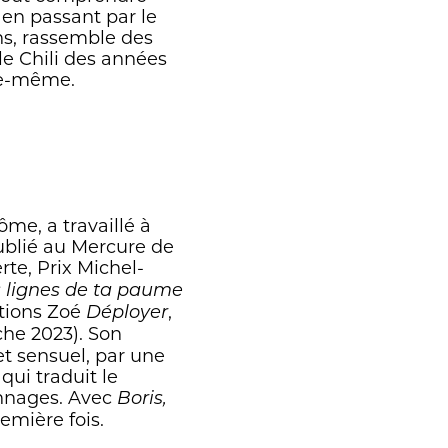
 en passant par le
ns, rassemble des
le Chili des années
lle-même.
me, a travaillé à
ublié au Mercure de
rte, Prix Michel-
 lignes de ta paume
itions Zoé
,
Déployer
che 2023). Son
et sensuel, par une
qui traduit le
onnages. Avec
Boris,
remière fois.