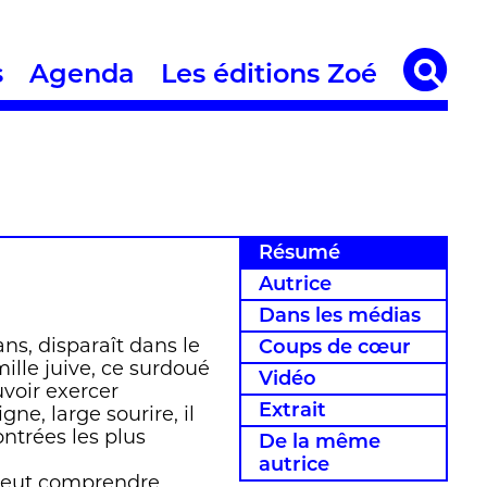
s
Agenda
Les éditions Zoé
Résumé
Autrice
Dans les médias
ans, disparaît dans le
Coups de cœur
ille juive, ce surdoué
Vidéo
uvoir exercer
Extrait
ne, large sourire, il
ntrées les plus
De la même
autrice
 veut comprendre