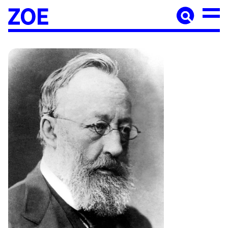
Accueil
À paraître
Catalogue
Auteur·ices
Agenda
Les éditions Zoé
Diffusion
Médiation culturelle
Manuscrits
Foreign rights
Contact
Mentions légales
Newsletter