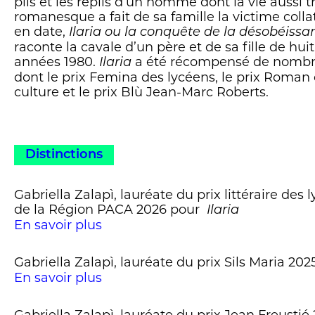
plis et les replis d’un homme dont la vie aussi 
romanesque a fait de sa famille la victime coll
en date,
Ilaria ou la conquête de la désobéissa
raconte la cavale d’un père et de sa fille de huit
années 1980.
a été récompensé de nombreux
Ilaria
dont le prix Femina des lycéens, le prix Roman
culture et le prix Blù Jean-Marc Roberts.
Distinctions
Gabriella Zalapì, lauréate du prix littéraire des 
de la Région PACA 2026 pour
Ilaria
En savoir plus
Gabriella Zalapì, lauréate du prix Sils Maria 20
En savoir plus