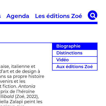
s
Agenda
Les éditions Zoé
Biographie
Distinctions
Vidéo
aise, italienne et
Aux éditions Zoé
d’art et de design à
ns sa propre histoire
venirs et les
 fiction.
Antonia
prix de l’héroïne
(Zoé, 2022),
llibald
iella Zalapì peint les