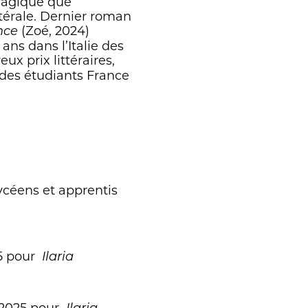
tragique que
atérale. Dernier roman
(Zoé, 2024)
nce
 ans dans l’Italie des
 prix littéraires,
 des étudiants France
lycéens et apprentis
25 pour
Ilaria