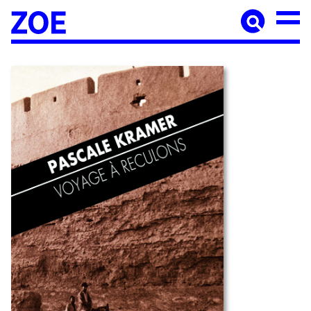
Accueil
À paraître
Catalogue
Auteur·ices
Agenda
Les éditions Zoé
Diffusion
Médiation culturelle
Manuscrits
Foreign rights
Contact
Mentions légales
Newsletter