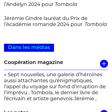
l’Andelyn 2024 pour
Tombola
Jérémie Gindre lauréat du Prix de
l’Académie romande 2024 pour
Tombola
Dans les médias
Coopération magazine
« Sept nouvelles, une galerie d’héroïnes
aussi attachantes qu’énigmatiques,
l’appel du voyage sur fond d’irruption de
l’imprévu : Tombola, le dernier livre de
l’écrivain et artiste genevois Jérémie
Gindre, séduit par sa richesse humaine,
son art de la description paysagère, son