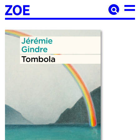
Accueil
À paraître
Catalogue
Auteur·ices
Agenda
Les éditions Zoé
Diffusion
Médiation culturelle
Manuscrits
Foreign rights
Contact
Mentions légales
Newsletter