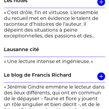
Les notes
style d’une élégante sobriété et son
ciment thématique. Au gré de récits
« C’est drôle, fin et virtuose. L’ensemble
captivants, celui qui a obtenu le Prix
du recueil met en évidence le talent de
suisse de littérature 2024 raconte les
raconteur d’histoires de l’auteur. Il
beautés et fragilités de la vie, ainsi que le
dépeint des situations à peine
poids du destin. » Eugène d’Alessio
exceptionnelles, des passions et des
enthousiasmes presque ordinaires, dans
des décors sublimes. Du « nature
Lausanne cité
writing » tranquille, sans enjeux
dramatiques. » T.R et E.M.
« Une lecture intense et ingénieuse. »
Le blog de Francis Richard
« Jérémie Gindre emmène le lecteur dans
des lieux différents, qui ont en commun
de le dépayser – faune et flore y jouent
un rôle singulier et bien décrit -, et de le