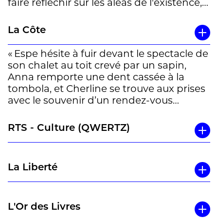
faire réfléchir sur les aléas de l'existence,
qui n'épargnent personne. » Francis
Richard
La Côte
« Espe hésite à fuir devant le spectacle de
son chalet au toit crevé par un sapin,
Anna remporte une dent cassée à la
tombola, et Cherline se trouve aux prises
avec le souvenir d’un rendez-vous
manqué aux chutes du Niagara. Dans ces
nouvelles, Jérémie Gindre capte l’esprit
RTS - Culture (QWERTZ)
des lieux des Hautes-Alpes, du Jura ou du
Canada, et explore aussi les relations
humaines dans un moment de
La Liberté
frottement et de solitude. Bouleversant,
comme cette visite ratée des chutes avec
une cousine venue d’Haïti, ou renversant,
comme la maladresse de ce «con qui se
L'Or des Livres
prenait pour un héros du Moyen Age»,