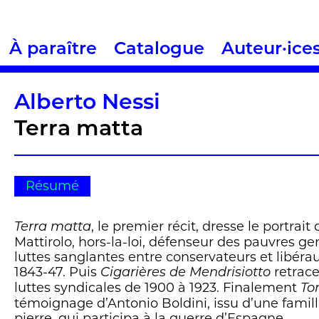
À paraître
Catalogue
Auteur·ice
Alberto Nessi
Terra matta
Résumé
, le premier récit, dresse le portrait
Terra matta
Mattirolo, hors-la-loi, défenseur des pauvres gen
luttes sanglantes entre conservateurs et libéra
1843-47. Puis
retrace
Cigarières de Mendrisiotto
luttes syndicales de 1900 à 1923. Finalement
To
témoignage d’Antonio Boldini, issu d’une famill
pierre, qui participa à la guerre d’Espagne.