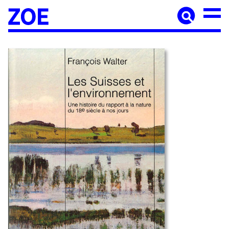
Accueil
À paraître
Catalogue
Auteur·ices
Agenda
Les éditions Zoé
Diffusion
Médiation culturelle
Manuscrits
Foreign rights
Contact
Mentions légales
Newsletter