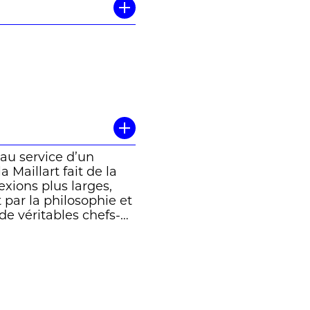
au service d’un
a Maillart fait de la
xions plus larges,
t par la philosophie et
 de véritables chefs-
issant: ils montrent à
ourd’hui. » Killian