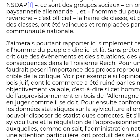
NSDAP
[1]
–, ce sont des groupes sociaux – en pr
paysannerie allemande –, et « l’homme du peup
revanche – c’est officiel – la haine de classe, et
des classes, ont été vaincues et remplacées par 
communauté nationale.
J’aimerais pourtant rapporter ici simplement c
« l’homme du peuple » dire ici et là. Sans prét
critique des événements et des situations, des p
conséquences dans le Troisième Reich. Pour une
faudrait peser l’importance des propos reprodui
crible de la critique. Voir par exemple si l’opi
bois juif, dont le commerce a été ruiné par les n
objectivement valable, c’est-à-dire si cet homme
de l’approvisionnement en bois de l’Allemagne e
en juger comme il se doit. Pour ensuite confro
les données statistiques sur la sylviculture all
pouvoir disposer de statistiques correctes. Et s’i
sylviculture et la régulation de l’approvisionne
auxquelles, comme on sait, l’administration nati
une attention particulière, ont produit des résult