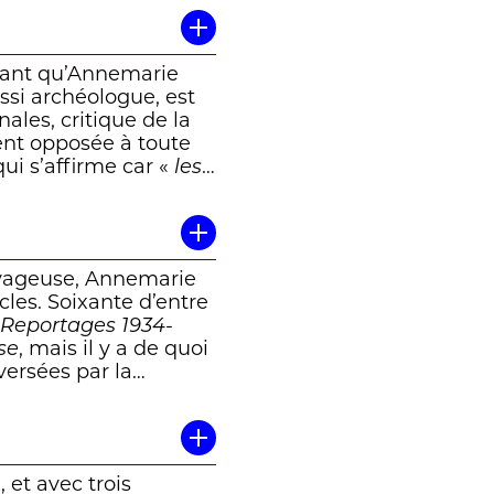
lètent ses propres
t son lecteur avec
de ». »
lant qu’Annemarie
à lire
ssi archéologue, est
ici
ales, critique de la
ent opposée à toute
qui s’affirme car «
les
lin) et ce qui permet
s ravages de la
ns
La Vallée heureuse
,
r ne se trouvent que
voyageuse, Annemarie
 » d’Hölderlin,
cles. Soixante d’entre
prochant de l’origine
Reportages 1934-
 moi ». Il s’agit moins
se
, mais il y a de quoi
 heureuse
– qui n’est
aversées par la
vre lui-même, l’écriture
rope de l’Est où le
États-Unis. Partout,
ressentir. On
 même s’ils évoquent
 et avec trois
Kaeser