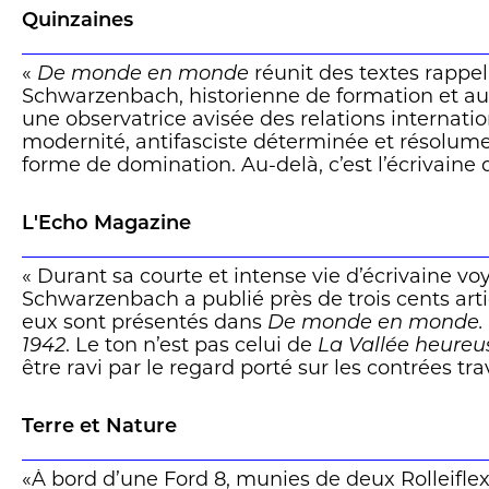
mais aussi toute sa poésie, cette poésie que ref
Quinzaines
photographies illustrant ce volume et entraînan
intérêt et une vive curiosité « De monde en mon
«
De monde en monde
réunit des textes rappe
Une chronique de Philippe-Emmanuel Krautter 
Schwarzenbach, historienne de formation et au
une observatrice avisée des relations internation
modernité, antifasciste déterminée et résolum
forme de domination. Au-delà, c’est l’écrivaine 
poètes seuls fondent ce qui demeure.
» (Hölder
de tenir à distance les déceptions et échecs, le
L'Echo Magazine
drogue. Depuis sa rencontre avec « l’ange » da
Annemarie sait que la rédemption et le bonheu
« Durant sa courte et intense vie d’écrivaine 
dans l’écriture. Dans les pas du « Retour au pays
Schwarzenbach a publié près de trois cents arti
Annemarie trouve le chemin du retour en se rap
eux sont présentés dans
De monde en monde. 
– la mère, la terre, la patrie, mais avant tout le «
1942
. Le ton n’est pas celui de
La Vallée heureu
d’un lieu que d’un vécu à l’image de
La Vallée
être ravi par le regard porté sur les contrées tr
pas un livre sur une vallée heureuse ; c’est le li
Zurichoise. Damas. La Perse. L’Afghanistan. L’Eu
qui est la vallée heureuse. » Christophe Solioz
nazisme croît. Madrid. Lisbonne. Le Congo. Les 
Terre et Nature
Annemarie Schwarzenbach donne à voir et fait 
becquète ses reportages qui n’ont guère vieilli
«À bord d’une Ford 8, munies de deux Rolleiflex,
des mondes évanouis. Passionnant. » Thibaut 