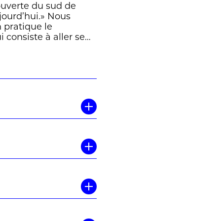
ouverte du sud de
jourd’hui.» Nous
pratique le
 consiste à aller se
s économiques et
 rédactions
op personnelle. Peu
éopoldville –
 monde calepin en
te reportages sont
tant d’instantanés de