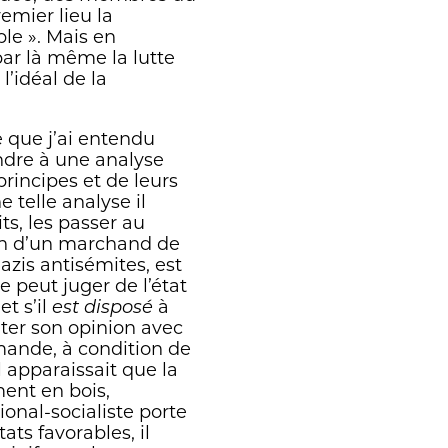
emier lieu la
le ». Mais en
 par là même la lutte
l’idéal de la
e que j’ai entendu
endre à une analyse
rincipes et de leurs
 telle analyse il
ts, les passer au
nion d’un marchand de
azis antisémites, est
 peut juger de l’état
t s’il
est disposé
à
nter son opinion avec
emande, à condition de
l apparaissait que la
ment en bois,
onal-socialiste porte
ats favorables, il