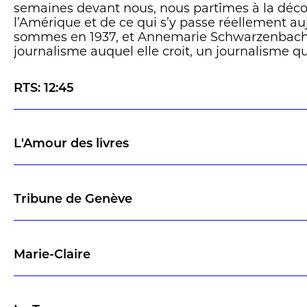
semaines devant nous, nous partîmes à la déc
l’Amérique et de ce qui s’y passe réellement au
sommes en 1937, et Annemarie Schwarzenbach 
journalisme auquel elle croit, un journalisme qui
frotter au réel pour en comprendre les rouage
sociaux, puis à le raconter d’une plume que les
RTS: 12:45
helvétiques trouvent souvent trop lyrique et tr
importe: de Kaboul à Prague et de New York à L
l’actuelle Kinshasa -, la Zurichoise sillonne le
poche et appareil photo en bandoulière. Soixan
L'Amour des livres
réunis dans ce recueil qui nous plonge dans au
ce qu’était le monde il y a près d’un siècle. »
Tribune de Genève
Marie-Claire