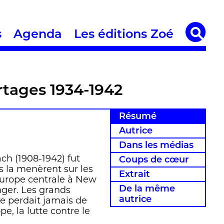
s
Agenda
Les éditions Zoé
h
ages 1934-1942
Résumé
Autrice
Dans les médias
h (1908-1942) fut
Coups de cœur
s la menèrent sur les
Extrait
’Europe centrale à New
De la même
nger. Les grands
autrice
 ne perdait jamais de
 la lutte contre le