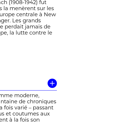
h (1908-1942) fut
s la menèrent sur les
’Europe centrale à New
nger. Les grands
 ne perdait jamais de
 la lutte contre le
 femme moderne,
antaine de chroniques
a fois varié – passant
 us et coutumes aux
t à la fois son
nde des années 1930,