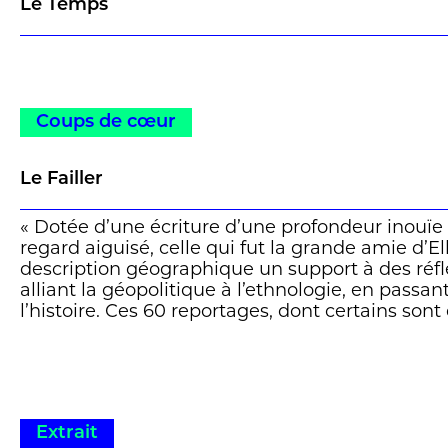
Le Temps
Coups de cœur
Le Failler
« Dotée d’une écriture d’une profondeur inouïe 
regard aiguisé, celle qui fut la grande amie d’Ell
description géographique un support à des réfle
alliant la géopolitique à l’ethnologie, en passan
l’histoire. Ces 60 reportages, dont certains sont
d’œuvre littéraires, font office de miroir réfléch
quel point les échos d’hier résonnent encore auj
Extrait