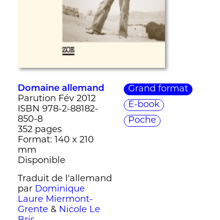
Domaine allemand
Grand format
Parution Fév 2012
E-book
ISBN 978-2-88182-
850-8
Poche
352 pages
Format: 140 x 210
mm
Disponible
Traduit de l'allemand
par
Dominique
Laure Miermont-
Grente
&
Nicole Le