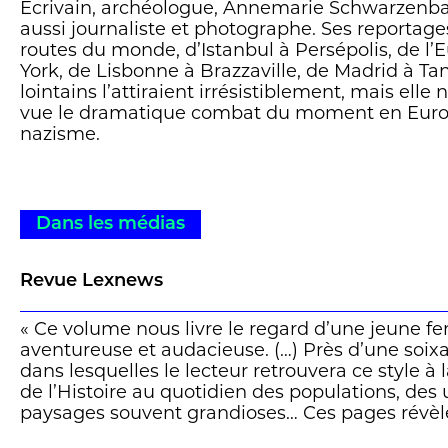
Ecrivain, archéologue, Annemarie Schwarzenbac
aussi journaliste et photographe. Ses reportage
routes du monde, d’Istanbul à Persépolis, de l
York, de Lisbonne à Brazzaville, de Madrid à Ta
lointains l’attiraient irrésistiblement, mais elle
vue le dramatique combat du moment en Europe,
nazisme.
Dans les médias
Revue Lexnews
« Ce volume nous livre le regard d’une jeune
aventureuse et audacieuse. (…) Près d’une soix
dans lesquelles le lecteur retrouvera ce style à l
de l’Histoire au quotidien des populations, des
paysages souvent grandioses… Ces pages révèlen
exigence de rendre compte au plus près du mo