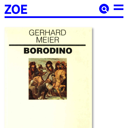
Accueil
À paraître
Catalogue
Auteur·ices
Agenda
Les éditions Zoé
Diffusion
Médiation culturelle
Manuscrits
Foreign rights
Contact
Mentions légales
Newsletter