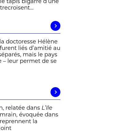
le tapis bigarré d’une
trecroisent…
 la doctoresse Hélène
 furent liés d’amitié au
séparés, mais le pays
 – leur permet de se
n, relatée dans
L’Ile
 Amrain, évoquée dans
treprennent la
joint