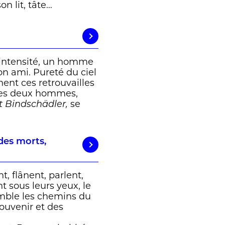
n lit, tâte…
 intensité, un homme
son ami. Pureté du ciel
ent ces retrouvailles
 des deux hommes,
se
t Bindschädler,
 des morts,
, flânent, parlent,
nt sous leurs yeux, le
mble les chemins du
souvenir et des