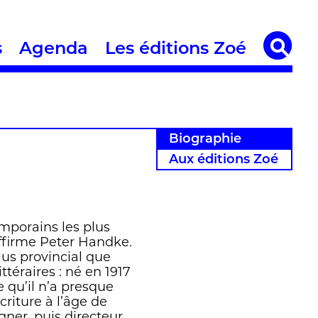
s
Agenda
Les éditions Zoé
Biographie
Aux éditions Zoé
emporains les plus
affirme Peter Handke.
lus provincial que
ttéraires : né en 1917
 qu’il n’a presque
criture à l’âge de
gner, puis directeur