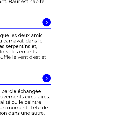
nt. Baur est habité
, que les deux amis
u carnaval, dans le
es serpentins et,
elots des enfants
fle le vent d’est et
a parole échangée
uvements circulaires.
lité ou le peintre
’un moment : l’été de
aison dans une autre,