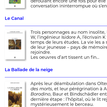
déroulant encore une fois pour elle 
conversation ininterrompue où s’en
Le Canal
Trois personnages au nom insolite,
W, l’ingénieur Isidore A, l’écrivain K
temps de leurs études. La vie les a 
de leur jeunesse – pays de mémoire
rejoindre.
Les oeuvres d’art tissent un fin…
La Ballade de la neige
Après leur déambulation dans Olte
, et leur pérégrination à
des morts
, Baur et Bindschädler en
Borodino
dernière étape : l’hôpital, où le lit re
mystérieusement le berceau.