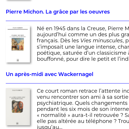
Pierre Michon. La grâce par les oeuvres
Né en 1945 dans la Creuse, Pierre 
aujourd’hui comme un des plus gra
français. Dès les
, 
Vies minuscules
s’imposait une langue intense, char
poétique, saturée d’un classicisme à
bouffonné, pour dire le petit et l’in
Un après-midi avec Wackernagel
Ce court roman retrace l’attente 
venu rencontrer son ami à sa sortie 
psychiatrique. Quels changements a
pendant les six mois de son intern
« normalité » aura-t-il retrouvée ? 
elle pas altérée au téléphone ? Trou
jusqu’au…