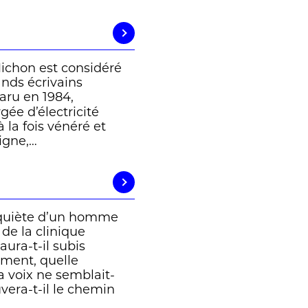
Michon est considéré
nds écrivains
paru en 1984,
gée d’électricité
 la fois vénéré et
digne,…
inquiète d’un homme
de la clinique
ura-t-il subis
ement, quelle
Sa voix ne semblait-
vera-t-il le chemin