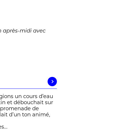
 après-midi avec
gions un cours d’eau
tin et débouchait sur
la promenade de
lait d’un ton animé,
.
es…