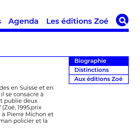
s
Agenda
Les éditions Zoé
Biographie
Distinctions
Aux éditions Zoé
udes en Suisse et en
il se consacre à
et publie deux
(Zoé, 1995,prix
l
é à Pierre Michon et
man policier et la