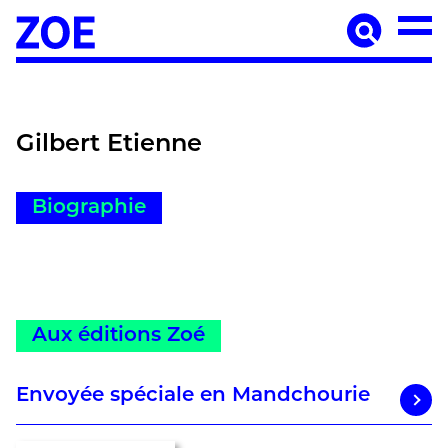
Accueil
À paraître
Catalogue
Auteur·ices
Gilbert Etienne
Agenda
Les éditions Zoé
Biographie
Diffusion
Médiation culturelle
Manuscrits
Aux éditions Zoé
Foreign rights
Contact
Mentions légales
Envoyée spéciale en Mandchourie
Newsletter