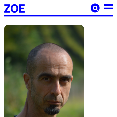
Accueil
À paraître
Catalogue
Auteur·ices
Agenda
Les éditions Zoé
Diffusion
Médiation culturelle
Manuscrits
Foreign rights
Contact
Mentions légales
Newsletter