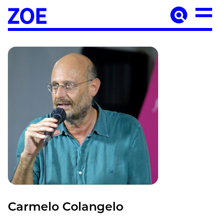
Accueil
À paraître
Catalogue
Auteur·ices
Agenda
Les éditions Zoé
Diffusion
Médiation culturelle
Manuscrits
Foreign rights
Contact
Mentions légales
Carmelo Colangelo
Newsletter