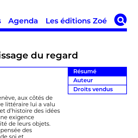
s
Agenda
Les éditions Zoé
tissage du regard
Résumé
Auteur
Droits vendus
enève, aux côtés de
ittéraire lui a valu
t d’histoire des idées
Une exigence
té de leurs objets.
la pensée des
de soi et