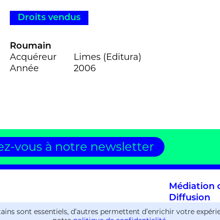
Droits vendus
Roumain
Acquéreur
Limes (Editura)
Année
2006
z-vous à notre newsletter
Médiation c
Diffusion
Manuscrits
ains sont essentiels, d’autres permettent d’enrichir votre expér