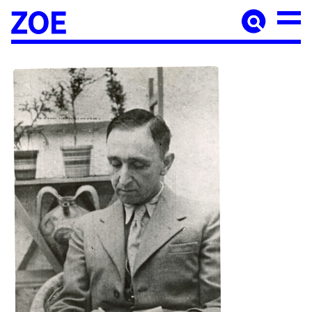
Accueil
À paraître
Catalogue
Auteur·ices
Agenda
Les éditions Zoé
Diffusion
Médiation culturelle
Manuscrits
Foreign rights
Contact
Mentions légales
Newsletter