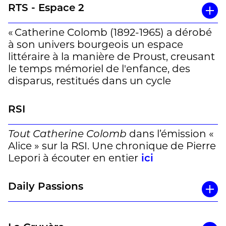
que sa place dans les lettres
RTS - Espace 2
contemporaines, de marginale, soit peu à
peu devenue centrale. (…)
« Catherine Colomb (1892-1965) a dérobé
à son univers bourgeois un espace
[Une] « voix inouïe » que ne cessera de
littéraire à la manière de Proust, creusant
défendre Roud : modulée par le flux des
le temps mémoriel de l'enfance, des
souvenirs, digressive jusqu’à perturber la
disparus, restitués dans un cycle
linéarité du temps, portée par un style
romanesque audacieux, souvent ironique
métaphorique et foisonnant –
et novateur. Enfin accessibles, tous les
RSI
absolument inclassable. »
écrits de l'écrivaine révèlent une grande
voix restée dans l'ombre par la
Un article de Thierry Raboud à lire en
Tout Catherine Colomb
dans l’émission «
complexité de son art. »
entier
ici
Alice » sur la RSI. Une chronique de Pierre
Lepori à écouter en entier
ici
Avec Valérie Cossy, professeure associée à
la Faculté des Lettres de l'Unil et Claudine
Daily Passions
Gaetzi, poète.
Par Christian Ciocca.