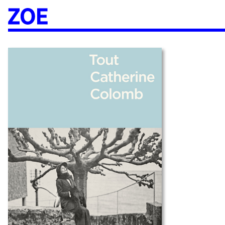
Accueil
À paraître
Catalogue
Auteur·ices
Agenda
Les éditions Zoé
Diffusion
Médiation culturelle
Manuscrits
Foreign rights
Contact
Mentions légales
Newsletter