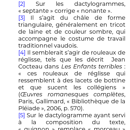
[2]
Sur les dactylogrammes,
« septante » corrige « nonante ».
[3]
Il s’agit du châle de forme
triangulaire, généralement en tricot
de laine et de couleur sombre, qui
accompagne le costume de travail
traditionnel vaudois.
[4]
Il semblerait s’agir de rouleaux de
réglisse, tels que les décrit Jean
Cocteau dans
Les Enfants terribles
:
« ces rouleaux de réglisse qui
ressemblent à des lacets de bottine
et que sucent les collégiens »
(
Œuvres romanesques complètes
,
Paris, Gallimard, « Bibliothèque de la
Pléiade », 2006, p. 570).
[5]
Sur le dactylogramme ayant servi
à la composition du texte,
« quignon » remplace « morceau »