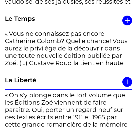
vaudoise, de ses jalousies, ses réussites et
ses échecs. Mais par-delà les intrigues,
c’est le travail d’écriture qui est au
Le Temps
premier plan. Très vite, le lecteur se
retrouve ainsi saisi, comme envoûté, par
« Vous ne connaissez pas encore
son appropriation subtile et très
Catherine Colomb? Quelle chance! Vous
personnelle de la reprise, du motif, par
aurez le privilège de la découvrir dans
l’utilisation récurrente d’une phrase ou
une toute nouvelle édition publiée par
d’une image qui ponctuent tout le récit
Zoé. (…) Gustave Roud la tient en haute
comme un leitmotiv ou un refrain. »
estime. Jean Paulhan, directeur de la
Nouvelle Revue française
, voit en elle une
La Liberté
Un article de Mireille Descombes à lire en
«romancière de génie». (…) Plus de
entier
ici
cinquante ans après sa mort, son œuvre
« On s’y plonge dans le fort volume que
n’a rien perdu de sa force et de sa
les Éditions Zoé viennent de faire
modernité. Un vrai bonheur de lecture
paraître. Oui, porter un regard neuf sur
gourmande. »
ces textes écrits entre 1911 et 1965 par
cette grande romancière de la mémoire
Un article de Mireille Descombes à lire en
aujourd’hui remise en lumière, au point
entier
ici