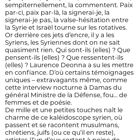
sempiternellement, la commentent. Paix
par-ci, paix par-là, la signerai-je, la
signerai-je pas, la valse-hésitation entre
la Syrie et Israël tourne sur les rotatives.
Or derrière ces jets d’encre, il y a les
Syriens, les Syriennes dont on ne sait
quasiment rien. Qui sont-ils (elles) ? Que
pensent-ils (elles) ? Que ressentent-ils
(elles) ? Laurence Deonna a su les mettre
en confiance. D’où certains témoignages
uniques – extravagants même, comme
cette interview nocturne à Damas du
général Ministre de la Défense, fou… de
femmes et de poésie.
De mille et une petites touches naît le
charme de ce kaléidoscope syrien, où
passent et se racontent musulmans,
chrétiens, juifs (ou ce qu’il en reste),
artistes (l’un d’eux sortant à peine de