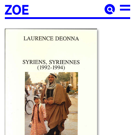
Accueil
À paraître
Catalogue
Auteur·ices
Agenda
Les éditions Zoé
Diffusion
Médiation culturelle
Manuscrits
Foreign rights
Contact
Mentions légales
Newsletter