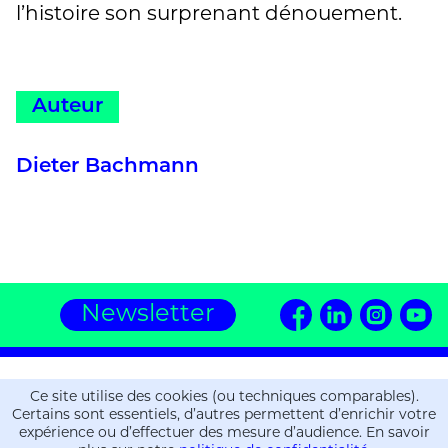
l’histoire son surprenant dénouement.
Auteur
Dieter Bachmann
Newsletter
Editions ZOE
Ce site utilise des cookies (ou techniques comparables).
16, chemin de la Gravière
Certains sont essentiels, d’autres permettent d’enrichir votre
CH-1225 Chêne-Bourg
expérience ou d’effectuer des mesure d’audience. En savoir