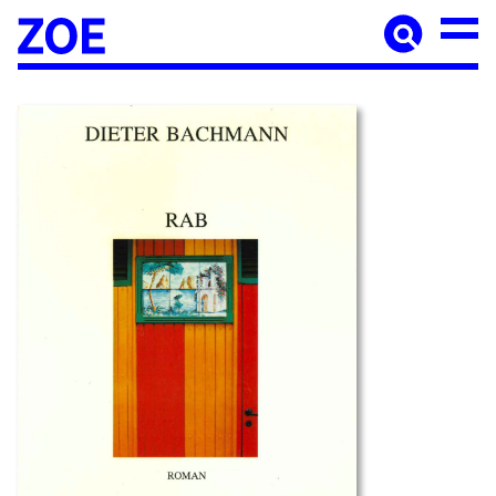
Accueil
À paraître
Catalogue
Auteur·ices
Agenda
Les éditions Zoé
Diffusion
Médiation culturelle
Manuscrits
Foreign rights
Contact
Mentions légales
Newsletter