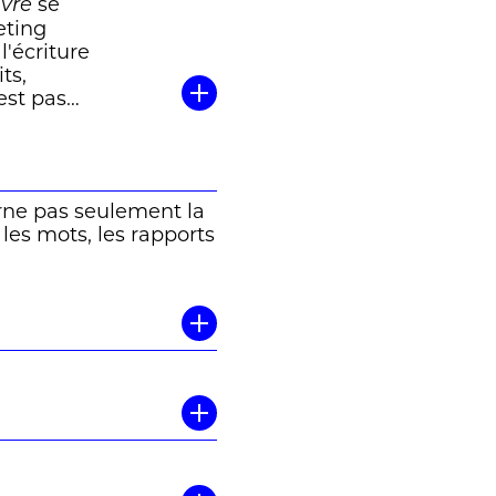
se
ivre
eting
l'écriture
ts,
est pas
pas abdiqué
zoz)
rne pas seulement la
 les mots, les rapports