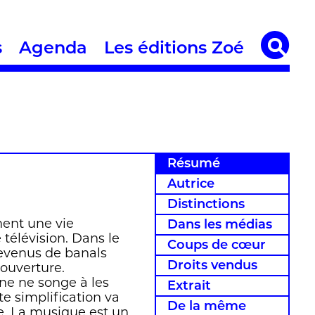
s
Agenda
Les éditions Zoé
Résumé
Autrice
Distinctions
nent une vie
Dans les médias
 télévision. Dans le
Coups de cœur
 devenus de banals
Droits vendus
 couverture.
nne ne songe à les
Extrait
te simplification va
De la même
ie. La musique est un