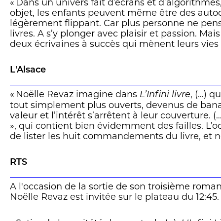
« Dans un univers fait d’écrans et d’algorithmes
objet, les enfants peuvent même être des autoco
légèrement flippant. Car plus personne ne pens
livres. A s’y plonger avec plaisir et passion. Ma
deux écrivaines à succès qui mènent leurs vies 
plateaux de télévision, entendent bien y remédi
L'Alsace
« Noëlle Revaz imagine dans
, (…) q
L’Infini livre
tout simplement plus ouverts, devenus de banal
valeur et l’intérêt s’arrêtent à leur couverture. (
», qui contient bien évidemment des failles. L’o
de lister les huit commandements du livre, et
livres sont libres » ou qu’« un livre est profond
rappel salutaire. » Jacques Lindecker
RTS
A l'occasion de la sortie de son troisième roman, «
Noëlle Revaz est invitée sur le plateau du 12:45