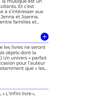
, la musique est un
llants. Et c’est
e à s’intéresser aux
is Jenna et Joanna,
entre familles et
er. » Fabio Bonavita
ue les livres ne seront
s objets dont la
…) Un univers « parfait
ccasion pour l’auteur
 notamment que « les
ément agissant. » Un
 L'Infini livre »,
.