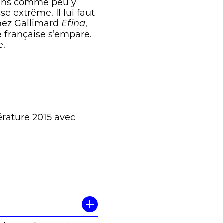
ysans comme peu y
e extrême. Il lui faut
chez Gallimard
,
Efina
e française s’empare.
e.
érature 2015 avec