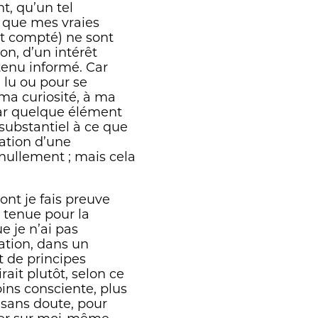
 achevée et qu'il
t, qu’un tel
gnes de son livre, «un
e que mes vraies
t, le chemin du
nt compté) ne sont
n, d’un intérêt
enu informé. Car
i lu ou pour se
à ma curiosité, à ma
 par quelque élément
nsubstantiel à ce que
sation d’une
nullement ; mais cela
ont je fais preuve
 tenue pour la
 je n’ai pas
ation, dans un
et de principes
ait plutôt, selon ce
ins consciente, plus
 sans doute, pour