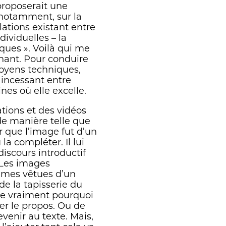
proposerait une
, notamment, sur la
lations existant entre
dividuelles – la
ques ». Voilà qui me
nant. Pour conduire
moyens techniques,
 incessant entre
nes où elle excelle.
ations et des vidéos
e manière telle que
r que l’image fut d’un
a compléter. Il lui
discours introductif
t. Les images
mmes vêtues d’un
 de la tapisserie du
che vraiment pourquoi
der le propos. Ou de
evenir au texte. Mais,