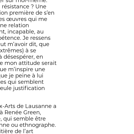
ier sur moi-même.
n résistance ? Une
tion première de s’en
les œuvres qui me
ne relation
ent, incapable, au
étence. Je ressens
ut m’avoir dit, que
extrêmes) à se
à désespérer, en
de mon attitude serait
que m’inspire une
ue je peine à lui
stes qui semblent
eule justification
x-Arts de Lausanne a
 à Renée Green,
, qui semble être
ienne ou ethnographe.
tière de l’art