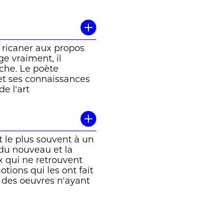
t ricaner aux propos
nge vraiment, il
âche. Le poète
 et ses connaissances
e l'art
mpagne prend, souvent,
égante et pondérée.
tre par exemple
 le plus souvent à un
 il regrette que
 du nouveau et la
le messie
x qui ne retrouvent
oire ou penser« . Dans
tions qui les ont fait
lgie: » S'il faut avoir
oc des oeuvres n'ayant
erdu. Quelque chose
ntenant.
au monde et de
tre l'image
. Son