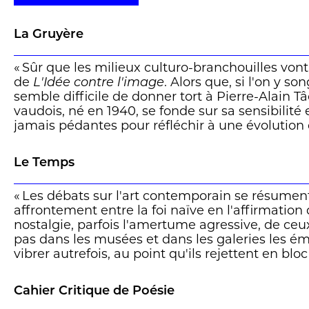
La Gruyère
« Sûr que les milieux culturo-branchouilles von
de
L'Idée contre l'image
. Alors que, si l'on y so
semble difficile de donner tort à Pierre-Alain T
vaudois, né en 1940, se fonde sur sa sensibilité
jamais pédantes pour réfléchir à une évolution d
contemporain: le texte, l'explication qui l'aco
le pas sur l'oeuvre elle-même.
Le Temps
Pierre-Alain Tâche s'interroge à sa manière, él
Loin d'être hermétique à l'art actuel (il se mon
« Les débats sur l'art contemporain se résument
touché par Christian Boltanski ou Ariane Epars),
affrontement entre la foi naïve en l'affirmation
»règne le silence des agneaux, dès que paraît 
nostalgie, parfois l'amertume agressive, de ceu
autoproclamé qui saura prêcher ce qu'il faut cr
pas dans les musées et dans les galeries les émo
ce bref et revigorant essai pointe aussi une nosta
vibrer autrefois, au point qu'ils rejettent en bl
lu pour voir, quelque chose d'essentiel s'est p
souvent en commun que d'avoir été faites mai
d'inestimable dans l'ordre de notre présence 
Cahier Critique de Poésie
Ce n'est heureusement pas le cas de
L'Idée con
l'accord auquel il nous convie. »
EB