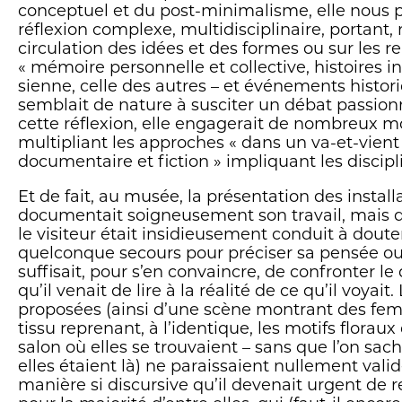
conceptuel et du post-minimalisme, elle nous 
réflexion complexe, multidisciplinaire, portant
circulation des idées et des formes ou sur les re
« mémoire personnelle et collective, histoires in
sienne, celle des autres – et événements histori
semblait de nature à susciter un débat passion
cette réflexion, elle engagerait de nombreux 
multipliant les approches « dans un va-et-vient
documentaire et fiction » impliquant les discipli
Et de fait, au musée, la présentation des install
documentait soigneusement son travail, mais d
le visiteur était insidieusement conduit à doute
quelconque secours pour préciser sa pensée ou l
suffisait, pour s’en convaincre, de confronter le 
qu’il venait de lire à la réalité de ce qu’il voyai
proposées (ainsi d’une scène montrant des fe
tissu reprenant, à l’identique, les motifs floraux
salon où elles se trouvaient – sans que l’on sa
elles étaient là) ne paraissaient nullement vali
manière si discursive qu’il devenait urgent de r