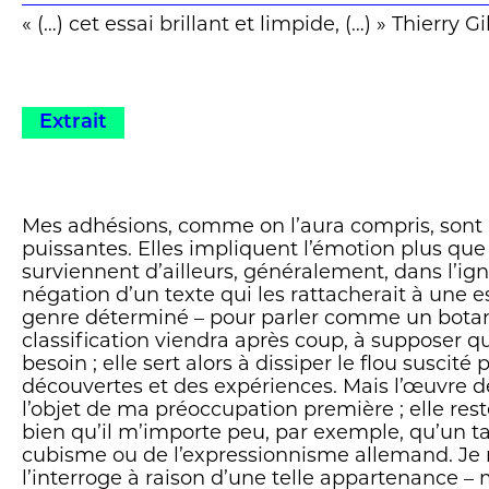
auteur, Pierre-Alain Tâche, est juriste et poète. [
« (…) cet essai brillant et limpide, (…) » Thierry G
Pierre-Alain Tâche ne rejoint pas les détracteurs
création d'aujourd'hui. Ses déceptions répétées
l'aigreur ni à la recherche systématique de fa
[…]. Son »goût de [la] relation à l'être« est assez 
Extrait
renouveler l'expérience d'anciennes rencontres 
romandes, celles des oeuvres de Tal-Coat ou de
inlassablement les centres et les musées d'art
Il y trouve des artistes capables de vaincre ses ré
Mes adhésions, comme on l’aura compris, sont 
trouve aussi une »zone grise« qui est »à l'inter
puissantes. Elles impliquent l’émotion plus que l
majeurs« , ceux du verbe et de l'image; »c'est le
surviennent d’ailleurs, généralement, dans l’ig
qui pose prolème« , dit-il. Discours dans l'art et n
négation d’un texte qui les rattacherait à une 
envahit non seulement le champ de la création 
genre déterminé – pour parler comme un botani
mais il envahit aussi les oeuvres pour finaleme
classification viendra après coup, à supposer qu
des idées à leur présence et mettre le spectat
besoin ; elle sert alors à dissiper le flou suscit
croire ce qu'il entend plutôt qu'attentif à ce qu'il
découvertes et des expériences. Mais l’œuvre 
l’objet de ma préoccupation première ; elle reste
[…]
bien qu’il m’importe peu, par exemple, qu’un t
cubisme ou de l’expressionnisme allemand. Je n
On comprend, au-delà d'un regard qui prête bie
l’interroge à raison d’une telle appartenance –