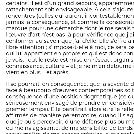
que sa quête critique et bienveillante n'est pas
certains, il est d’un grand secours, apparemmen
espère encore, comme il l'écrit aux dernières li
rattachement soit envisageable. À cela s’ajout
art capable et désireux de retrouver, s'il le peu
rencontres (celles qui auront incontestableme
symbole au-delà de l'idée.» » Laurent Wolf
jamais la conséquence, et comme la consécratio
marqué pour une démarche dont je me serais t
l’œuvre d’art n’est pas là pour vérifier ce que j’a
conformer au savoir que j’ai d’elle. Elle s’offre 
libre attention ; s’impose-t-elle à moi, ce sera
qui lui appartient en propre et qui est donc co
je vois. Tout le reste est mise en réseau, organi
connaissance, culture – et je ne m’en détourne 
vient en plus – et après.
Il se pourrait, en conséquence, que la sévérité d
face à beaucoup d’œuvres contemporaines soit
conséquence d’une position dogmatique (ce que
sérieusement envisagé de prendre en considér
premier temps). Elle paraîtrait alors être le refl
affirmés de manière péremptoire, quand il s’agir
que je puis percevoir, d’une défense plus ou mo
ou moins agissante, de ma sensibilité. Je tends