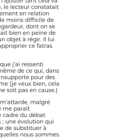
 l’ajouter tant cela va
 le lecteur constatait
irement en relation
 le moins difficile de
 regardeur, dont on se
tait bien en peine de
 objet à régir. Il lui
approprier ce fatras
que j’ai ressenti
 même de ce qui, dans
’insupporte pour des
ême (je veux bien, cela
ne soit pas en cause.)
e m’attarde, malgré
le me paraît
le cadre du débat
s ; une évolution qui
e de substituer à
auxquelles nous sommes