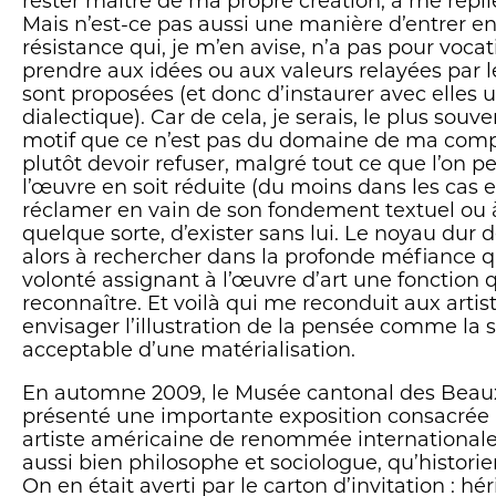
rester maître de ma propre création, à me repl
Mais n’est-ce pas aussi une manière d’entrer e
résistance qui, je m’en avise, n’a pas pour voca
prendre aux idées ou aux valeurs relayées par 
sont proposées (et donc d’instaurer avec elles u
dialectique). Car de cela, je serais, le plus souv
motif que ce n’est pas du domaine de ma comp
plutôt devoir refuser, malgré tout ce que l’on pe
l’œuvre en soit réduite (du moins dans les cas 
réclamer en vain de son fondement textuel ou 
quelque sorte, d’exister sans lui. Le noyau dur 
alors à rechercher dans la profonde méfiance 
volonté assignant à l’œuvre d’art une fonction q
reconnaître. Et voilà qui me reconduit aux arti
envisager l’illustration de la pensée comme la s
acceptable d’une matérialisation.
En automne 2009, le Musée cantonal des Beau
présenté une importante exposition consacrée
artiste américaine de renommée internationale
aussi bien philosophe et sociologue, qu’histor
On en était averti par le carton d’invitation : héri