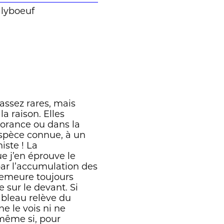
…]
illyboeuf
 les plus obtus de la
 ne tournent ni à
iblesses et de manques
fort pour lui faire
dans les galeries
 Braque, en visitant
 contemporain.
ticences […]. Il y
assez rares, mais
section de deux arts
a raison. Elles
 discours dans l'art
norance ou dans la
on sur l'art, car il
espèce connue, à un
et de la présentation,
ste ! La
nt substituer l'énoncé
e j’en éprouve le
eur en demeure de
é par l’accumulation des
 voit.
demeure toujours
 sur le devant. Si
ableau relève du
e le vois ni ne
n sûr à discussion,
 même si, pour