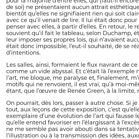
pour la majorité d’entre elles, qui (faut-il encore
de soi) ne présentaient aucun attrait esthétique,
bientôt qu’elles ne signifiaient rien qui soit cla
avec ce qu’il venait de lire. Il lui était donc pour
penser avec elles, à partir d’elles. En retour, le
souvient qu’il fait le tableau, selon Duchamp, é
leur imposer ses propres lois, qui n’avaient aucun
était donc impossible, l’eut-il souhaité, de se ré
d’intentions.
Les salles, ainsi, formaient le flux navrant de ce 
comme un vide abyssal. Et c’était là l’exemple
l’art, me bloque, me paralyse et, finalement, m
motifs qui ne renvoient, il est vrai, qu’à moi-m
étant, que l’œuvre de Renée Green, à la limite, 
On pourrait, dès lors, passer à autre chose. Si j
tout, aux leçons de cette exposition, c’est qu’el
exemplaire d’une évolution de l’art qui fausse 
qu’elle entend favoriser en l’élargissant à l’excè
ne me semble pas avoir abouti dans sa tentativ
l’illustration ou à la transmission des idées, 