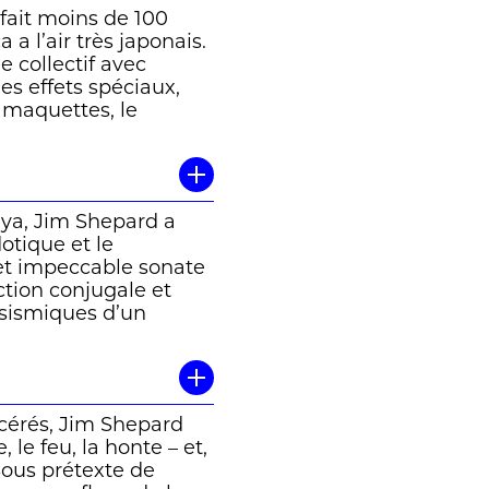
 fait moins de 100
 a l’air très japonais.
e collectif avec
les effets spéciaux,
s maquettes, le
sur tout ce qui
ional japonais suite à
aya, Jim Shepard a
 17)
dotique et le
et impeccable sonate
ction conjugale et
 sismiques d’un
revêtant la peau
s’avance moins
es
 mémoire de ruines
acérés, Jim Shepard
 le feu, la honte – et,
Sous prétexte de