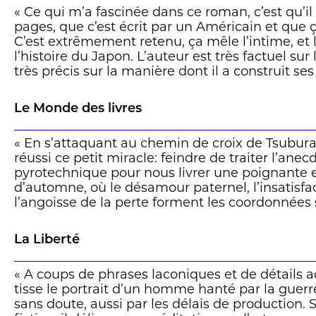
« Ce qui m’a fascinée dans ce roman, c’est qu’il
pages, que c’est écrit par un Américain et que ça
C’est extrêmement retenu, ça mêle l’intime, et l
l’histoire du Japon. L’auteur est très factuel sur 
très précis sur la manière dont il a construit se
costume du monstre. Et très délicat, fin, retenu 
touche à la vie de Tsuburaya et le sentiment nat
Le Monde des livres
la guerre. Une vraie réussite. »
Écouter le coup de Geneviève Bridel
« En s’attaquant au chemin de croix de Tsubur
ici
(minute
réussi ce petit miracle: feindre de traiter l’anec
pyrotechnique pour nous livrer une poignante 
d’automne, où le désamour paternel, l’insatisfa
l’angoisse de la perte forment les coordonnées
drame personnel mais non moins ravageur. En 
irradiée du cauchemar,
Le Maître des miniatur
La Liberté
dans un Tokyo sans cesse dévasté que dans la
intimes. »
« A coups de phrases laconiques et de détails 
tisse le portrait d’un homme hanté par la guerre,
L’article complet de Claro
ici
sans doute, aussi par les délais de production. 