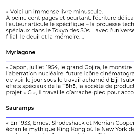
« Voici un immense livre minuscule.
À peine cent pages et pourtant: l’écriture délic
l’auteur articule le spécifique – la prouesse tec
spéciaux dans le Tokyo des 50s – avec l’univers
filial, le deuil et la mémoire.
Les effets spéciaux ne seront pas uniquement 
protagoniste, mais aussi dans le cerveau du lec
Myriagone
à lire un auteur américain qu’on jurerait japona
miniature à la densité psychologique d’un roma
« Japon, juillet 1954, le grand Gojira, le monstr
illusion virtuose à découvrir chez la superbe ma
l’aberration nucléaire, future icône cinématogr
de voir le jour sous le travail acharné d’Eiji Tsu
effets spéciaux de la Tōhō, la société de produ
projet « G », il travaille d’arrache-pied pour acc
concevoir l’ensemble des trucages visuels néce
Totalement sous pression, soumis à des délais i
Sauramps
se résume plus qu’à créer un monstre et à donn
paysages dévastés.
« En 1933, Ernest Shodeshack et Merrian Cooper
Débordé, happé par sa tâche, il en vient à négli
écran le mythique King Kong où le New York de