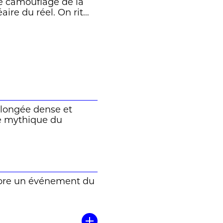
me camouflage de la
ire du réel. On rit
outchouc qui piétine
nant, et désespérément
e métaphore, de la
 hurlement feutré. On
Wyser
plongée dense et
re mythique du
xplore un événement du