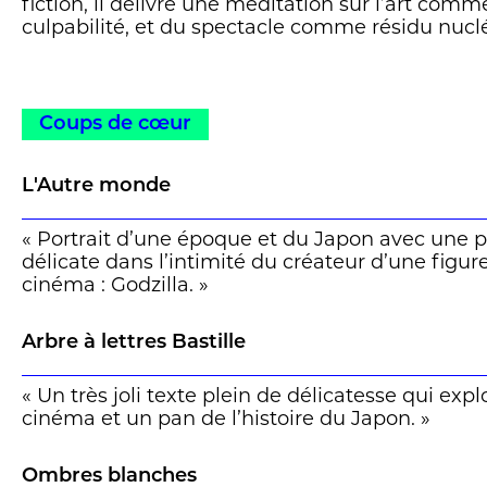
fiction, il délivre une méditation sur l’art com
culpabilité, et du spectacle comme résidu nucléa
parfois jaune, comme devant un Godzilla en ca
notre inconscient collectif. C’est bref, passion
humain. L’auteur réussit à faire du monstre un
miniature une tragédie, du silence japonais un
Coups de cœur
sort secoué et vaguement radioactif. » Olivier 
L'Autre monde
« Portrait d’une époque et du Japon avec une 
délicate dans l’intimité du créateur d’une figu
cinéma : Godzilla. »
Arbre à lettres Bastille
« Un très joli texte plein de délicatesse qui e
cinéma et un pan de l’histoire du Japon. »
Ombres blanches