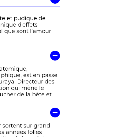
ate et pudique de
hnique d’effets
el que sont l’amour
entre les mains du
teur qui se retrouvera
is, ainsi qu’un roman
n-fleuve : une
e atomique,
ison d’édition Zoé. »
aphique, est en passe
buraya. Directeur des
ction qui mène le
oucher de la bête et
ssaires au tournage.
ntenables, sa vie ne
er à voir des
 sortent sur grand
ger son foyer. Sa
s années folles