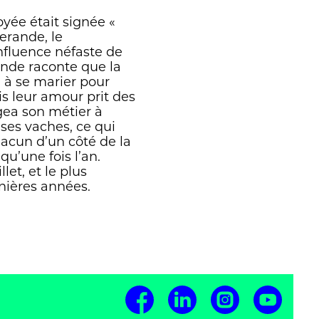
oyée était signée «
serande, le
influence néfaste de
gende raconte que la
sa à se marier pour
s leur amour prit des
igea son métier à
 ses vaches, ce qui
hacun d’un côté de la
qu’une fois l’an.
let, et le plus
rnières années.