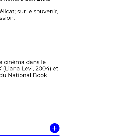
icat; sur le souvenir,
ssion.
le cinéma dans le
(Liana Levi, 2004) et
X
te du National Book