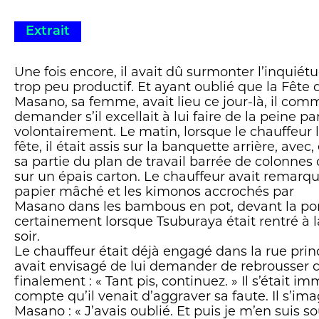
Échos, imbrications, ellipses et fragments, SH
Extrait
d’un miniaturiste, sait exactement quels traits f
apparaître pour évoquer et faire exister les part
une extrême concision, tout est présent, car tou
Une fois encore, il avait dû surmonter l’inquié
reproduction en petit d’un ensemble plus grand
trop peu productif. Et ayant oublié que la Fête d
de la lecture, les ponts se font de plus en plus r
Masano, sa femme, avait lieu ce jour-là, il com
niveaux d’échelle. Tout se fond, tout s’imbrique, 
demander s’il excellait à lui faire de la peine p
volontairement. Le matin, lorsque le chauffeur l
Ni texte intimiste extrêmement sensible et sub
fête, il était assis sur la banquette arrière, avec
cinématographique abouti et référencé, ni réfl
sa partie du plan de travail barrée de colonnes 
ancrée sur le nucléaire,
Le Maître des miniatur
sur un épais carton. Le chauffeur avait remarq
certainement tout cela en même temps, et bien
papier mâché et les kimonos accrochés par
Masano dans les bambous en pot, devant la porte
Andreas
certainement lorsque Tsuburaya était rentré à l
soir.
Le chauffeur était déjà engagé dans la rue prin
avait envisagé de lui demander de rebrousser 
finalement : « Tant pis, continuez. » Il s’était
compte qu’il venait d’aggraver sa faute. Il s’im
Masano : « J’avais oublié. Et puis je m’en suis 