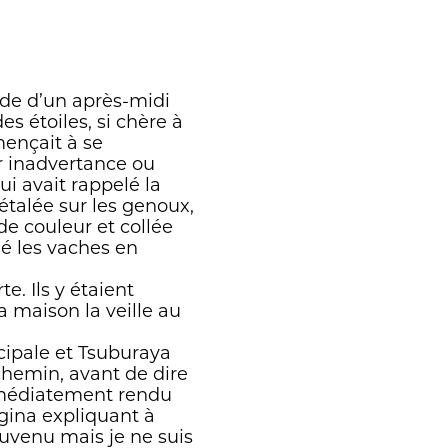
EPARD, à la manière
ixer, quel décor faire
ies invisibles. Avec
t est écho,
tude d’un après-midi
. Au fur et à mesure
es étoiles, si chère à
apides entre les trois
mençait à se
car tout est lié.
ar inadvertance ou
ui avait rappelé la
til, ni document
, étalée sur les genoux,
exion solidement
de couleur et collée
est très
es
ué les vaches en
 plus encore. »
. Ils y étaient
a maison la veille au
cipale et Tsuburaya
chemin, avant de dire
 immédiatement rendu
agina expliquant à
souvenu mais je ne suis