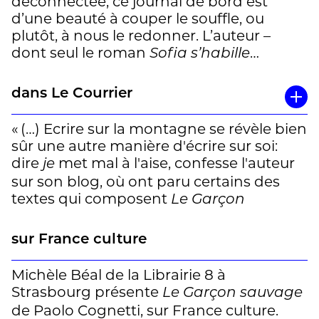
déconnectée, ce journal de bord est
d’une beauté à couper le souffle, ou
plutôt, à nous le redonner. L’auteur –
dont seul le roman
Sofia s’habille
était à ce jour traduit
toujours en noir
(Liana Levi) – y raconte une retraite
dans Le Courrier
volontaire en pleine nature. Moins absolu
dans sa quête que Jon Krakauer et son
« (…) Ecrire sur la montagne se révèle bien
(réédité chez 10-18 et
Into the Wild
sûr une autre manière d'écrire sur soi:
adapté au cinéma en 2007 par Sean
dire
met mal à l'aise, confesse l'auteur
je
Penn), Paolo Cognetti s’est retiré
sur son blog, où ont paru certains des
plusieurs mois dans un chalet des Alpes
textes qui composent
Le Garçon
afin de se retrouver. Il confronte son
. De peur de parler de lui, il avait
sauvage
univers à celui de ses auteurs favoris :
privilégié jusque-là les points de vue
sur France culture
Mario Rigoni Stern, Nicolas Bouvier ou
féminins – son autre ouvrage traduit en
Henry David Thoreau. Qu’il décrive l’hiver
français, le roman
Sofia s'habille toujours
Michèle Béal de la Librairie 8 à
et les différentes sortes de neige, qu’il
(Liana Levi, 2013), raconte trente
en noir
Strasbourg présente
Le Garçon sauvage
s’interroge sur le sentiment de solitude
ans de la vie d'une femme. Ici, le sujet se
de Paolo Cognetti, sur France culture.
après une nuit à la belle étoile sous le