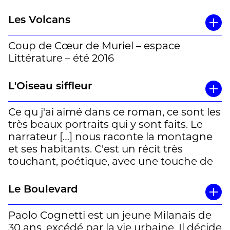
Les Volcans
Coup de Cœur de Muriel – espace
Littérature – été 2016
L'Oiseau siffleur
Ce qu j'ai aimé dans ce roman, ce sont les
très beaux portraits qui y sont faits. Le
narrateur […] nous raconte la montagne
et ses habitants. C'est un récit très
touchant, poétique, avec une touche de
mélancolie. Je dirais qu'il est parfait pour
tous ceux qui ont envie de se poser et qui
Le Boulevard
aiment la nature.
Paolo Cognetti est un jeune Milanais de
Sophie
30 ans, excédé par la vie urbaine. Il décide