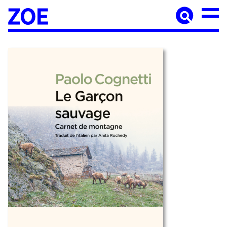
Accueil
À paraître
Catalogue
Auteur·ices
Agenda
Les éditions Zoé
Diffusion
Médiation culturelle
Manuscrits
Foreign rights
Contact
Mentions légales
Newsletter