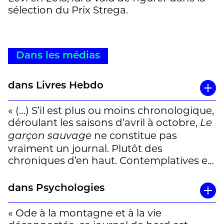
sélection du Prix Strega.
Dans les médias
dans Livres Hebdo
« (…) S’il est plus ou moins chronologique,
déroulant les saisons d’avril à octobre,
Le
ne constitue pas
garçon sauvage
vraiment un journal. Plutôt des
chroniques d’en haut. Contemplatives et
affairées, référencées et palpitantes.
Jamais folkloriques. Carnets d’un versant
dans Psychologies
l’autre, écrits dans une langue claire
comme “
» V. R.
l’eau de neige
”
« Ode à la montagne et à la vie