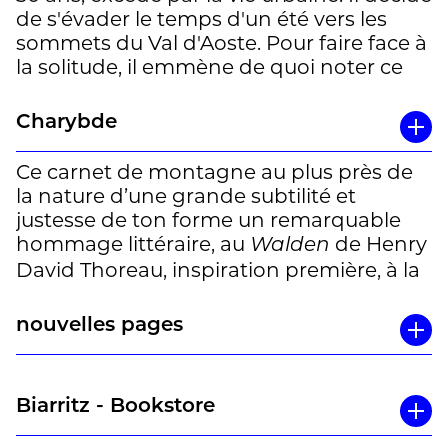
de s'évader le temps d'un été vers les
sommets du Val d'Aoste. Pour faire face à
la solitude, il emmène de quoi noter ce
qu'il voit et ce qui le traverse, et n'oublie
pas d'emporter les œuvres de Mario
Charybde
Rigoni Stern, Élisée Reclus, Antonia
Pozzi…
Ce carnet de montagne au plus près de
la nature d’une grande subtilité et
Avec une grande économie de moyens,
justesse de ton forme un remarquable
Paolo Cognetti évoque son quotidien, les
hommage littéraire, au
de Henry
Walden
petites rencontres fortuites avec les
David Thoreau, inspiration première, à la
chiens errants ou les rares paysans qui
poésie d’Antonia Pozzi qu’il donne envie
passent par là. Pas besoin d'aimer la
de découvrir, à Mario Rigoni Stern dont
montagne pour être transporté vers les
nouvelles pages
les nouvelles l’accompagnent lorsqu’il est
hauteurs, pas besoin de partir en
cloué dans le chalet par les chutes de
vacances pour vagabonder librement, ce
neige tardives (
), et
Sentiers sous la neige
garçon sauvage vous prendra dans sa
Biarritz - Bookstore
enfin lorsqu’il explore et décrit la
besace avec poésie et délicatesse.
montagne sur les traces d’Élisée Reclus,