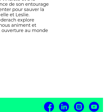
rence de son entourage
tenter pour sauver la
lle et Leslie.
ederach explore
nous animent et
nt ouverture au monde