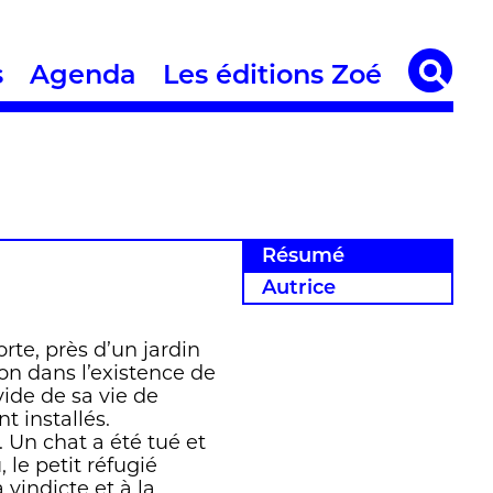
s
Agenda
Les éditions Zoé
Résumé
Autrice
te, près d’un jardin
tion dans l’existence de
 vide de sa vie de
t installés.
 Un chat a été tué et
 le petit réfugié
vindicte et à la