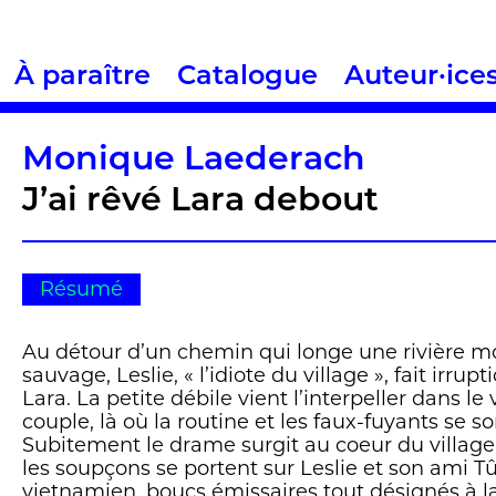
À paraître
Catalogue
Auteur·ice
Monique Laederach
J’ai rêvé Lara debout
Résumé
Au détour d’un chemin qui longe une rivière mor
sauvage, Leslie, « l’idiote du village », fait irrup
Lara. La petite débile vient l’interpeller dans le
couple, là où la routine et les faux-fuyants se son
Subitement le drame surgit au coeur du village.
les soupçons se portent sur Leslie et son ami Tû,
vietnamien, boucs émissaires tout désignés à la 