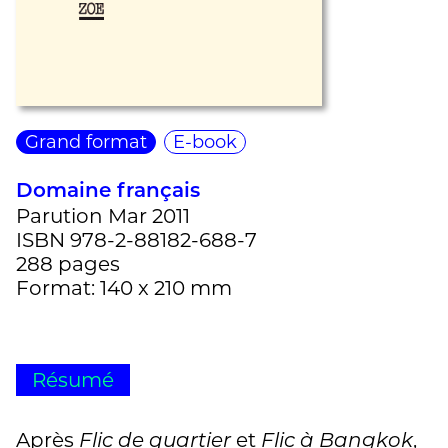
Grand format
E-book
Domaine français
Parution Mar 2011
ISBN 978-2-88182-688-7
288 pages
Format: 140 x 210 mm
Résumé
Après
et
,
Flic de quartier
Flic à Bangkok