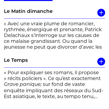
Le Matin dimanche
« Avec une vraie plume de romancier,
rythmée, énergique et prenante, Patrick
Delachaux s’interroge sur les causes de
ce malaise grandissant. Ou quand la
jeunesse ne peut que divorcer d’avec les
« forces de maintien de l’ordre »,
totalement dépassées. Une critique sur
Le Temps
une situation qui ne l’est pas moins. » (A.-
S. S.)
« Pour expliquer ses romans, il propose
« récits policiers ». Ce qu’est exactement
sur fond de vaste
Grave panique;
enquête impliquant des réseaux du Sud-
Est asiatique, le texte, au tempo tenu,
plonge surtout dans les banlieues, leur
malédiction apparente et les efforts que