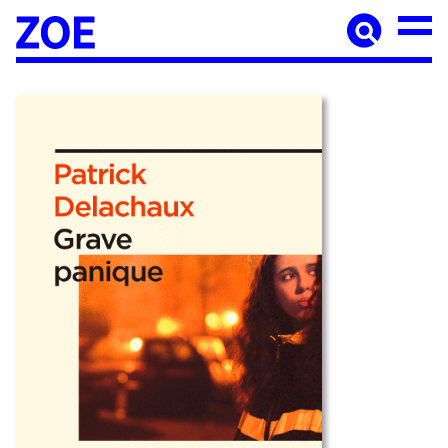
Accueil
À paraître
Catalogue
Auteur·ices
Agenda
Les éditions Zoé
Diffusion
Médiation culturelle
Manuscrits
Foreign rights
Contact
Mentions légales
Newsletter