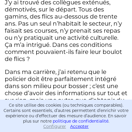
J’y ai trouvé des collègues exténués,
démotivés, sur le départ. Tous des
gamins, des flics au-dessous de trente
ans. Pas un seul n’habitait le secteur, n’y
faisait ses courses, n’y prenait ses repas
ou n’y pratiquait une activité culturelle.
Ça m’a intrigué. Dans ces conditions
comment pouvaient-ils faire leur boulot
de flics ?
Dans ma carrière, j’ai retenu que le
policier doit être parfaitement intégré
dans son milieu pour bosser ; c’est une
chose d’avoir des informations sur tout et
sur rien, mais une autre que d’obtenir du
Ce site utilise des cookies (ou techniques comparables).
renseignement, et le renseignement
Certains sont essentiels, d’autres permettent d’enrichir votre
passe nécessairement par une approche
expérience ou d’effectuer des mesure d’audience. En savoir
de proximité.
plus sur notre
politique de confidentialité
.
Configurer
Accepter
Informations
Informations