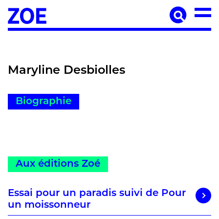
Accueil
À paraître
Catalogue
Auteur·ices
Maryline Desbiolles
Agenda
Les éditions Zoé
Biographie
Diffusion
Médiation culturelle
Manuscrits
Aux éditions Zoé
Foreign rights
Contact
Mentions légales
Essai pour un paradis suivi de Pour
un moissonneur
Newsletter