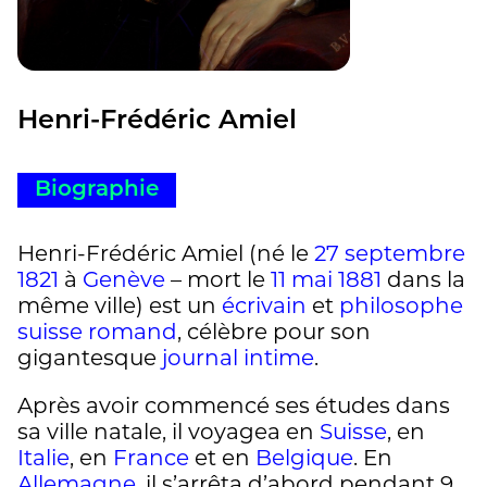
Henri-Frédéric Amiel
Biographie
Henri-Frédéric Amiel (né le
27
septembre
1821
à
Genève
– mort le
11
mai
1881
dans la
même ville) est un
écrivain
et
philosophe
suisse romand
, célèbre pour son
gigantesque
journal intime
.
Après avoir commencé ses études dans
sa ville natale, il voyagea en
Suisse
, en
Italie
, en
France
et en
Belgique
. En
Allemagne
, il s’arrêta d’abord pendant 9