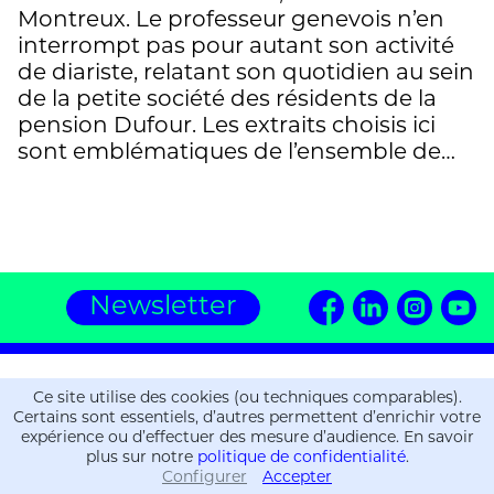
Montreux. Le professeur genevois n’en
interrompt pas pour autant son activité
de diariste, relatant son quotidien au sein
de la petite société des résidents de la
pension Dufour. Les extraits choisis ici
sont emblématiques de l’ensemble de…
Newsletter
Editions ZOE
Ce site utilise des cookies (ou techniques comparables).
16, chemin de la Gravière
Certains sont essentiels, d’autres permettent d’enrichir votre
CH-1225 Chêne-Bourg
expérience ou d’effectuer des mesure d’audience. En savoir
plus sur notre
politique de confidentialité
.
T.
+41 (0)22 309 36 06
Configurer
Accepter
Informations
Informations