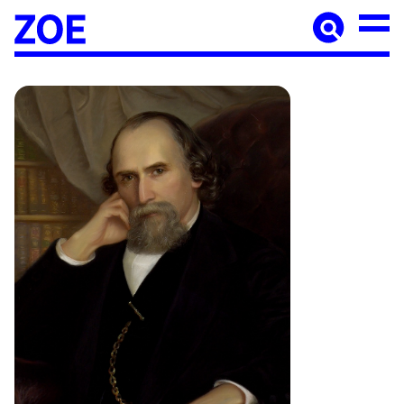
Accueil
À paraître
Catalogue
Auteur·ices
Agenda
Les éditions Zoé
Diffusion
Médiation culturelle
Manuscrits
Foreign rights
Contact
Mentions légales
Newsletter