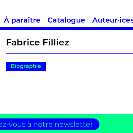
À paraître
Catalogue
Auteur·ice
Fabrice Filliez
Biographie
z-vous à notre newsletter