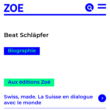
Accueil
À paraître
Catalogue
Auteur·ices
Beat Schläpfer
Agenda
Les éditions Zoé
Biographie
Diffusion
Médiation culturelle
Manuscrits
Aux éditions Zoé
Foreign rights
Contact
Mentions légales
Swiss, made. La Suisse en dialogue
avec le monde
Newsletter