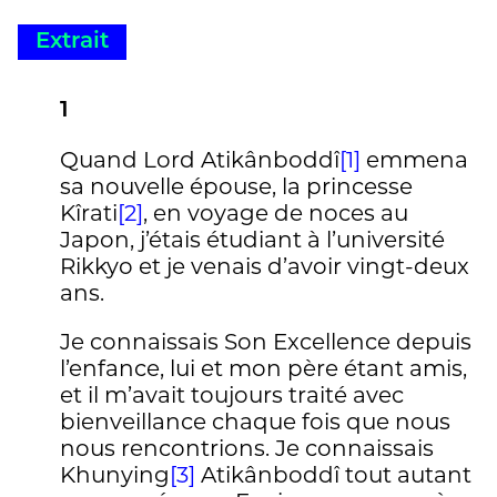
place est occupée par un vide.
L’extinction de l’épate, juste là où le
Extrait
cinéma, mécanique du mouvement,
s’arrête, où commence l’art : du
1
Mizoguchi, vous dis-je ! »
Quand Lord Atikânboddî
[1]
emmena
sa nouvelle épouse, la princesse
Kîrati
[2]
, en voyage de noces au
Lire l'article de Maurice Mourier en entier
Japon, j’étais étudiant à l’université
ici
Rikkyo et je venais d’avoir vingt-deux
ans.
Je connaissais Son Excellence depuis
l’enfance, lui et mon père étant amis,
et il m’avait toujours traité avec
bienveillance chaque fois que nous
nous rencontrions. Je connaissais
Khunying
[3]
Atikânboddî tout autant