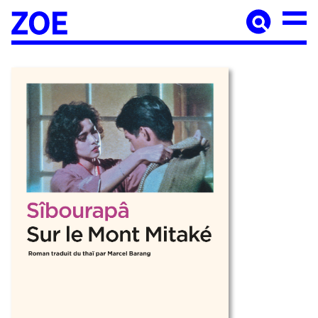
Accueil
À paraître
Catalogue
Auteur·ices
Agenda
Les éditions Zoé
Diffusion
Médiation culturelle
Manuscrits
Foreign rights
Contact
Mentions légales
Newsletter