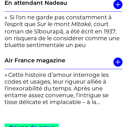
En attendant Nadeau
« Si l’on ne garde pas constamment à
l’esprit que
, court
Sur le mont Mitaké
roman de Sîbourapâ, a été écrit en 1937,
on risquera de le considérer comme une
bluette sentimentale un peu
languissante, élégamment mélancolique,
sans verdeur (le sexe y est plus décent
Air France magazine
que dans
) ni vigueur.
Paul et Virginie
Mais ce serait passer à côté du charme
« Cette histoire d’amour interroge les
subtil et de la violence réelle d’une
codes et usages, leur rigueur alliée à
histoire sombrement féministe qui fait
l’inexorabilité du temps. Après une
penser à certains des films les plus
entame assez convenue, l’intrigue se
originaux de Mizoguchi, par exemple
Le
tisse délicate et implacable – à la
.
destin de madame Yuki
première personne. Que s’est-il passé sur
le mont Mitaké pour que la princesse
(…)
Kîrati offre à Nopporn une aquarelle,