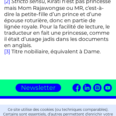
[2]
, Kîrati n’est pas princesse
Stricto sensu
mais Mom Rajawongse ou MR, c’est-à-
dire la petite-fille d’un prince et d’une
épouse roturière, donc en partie de
lignée royale. Pour la facilité de lecture, le
traducteur en fait une princesse, comme
il était d’usage jadis dans les documents
en anglais.
[3]
Titre nobiliaire, équivalent à Dame.
Newsletter
Editions ZOE
Ce site utilise des cookies (ou techniques comparables).
16, chemin de la Gravière
Certains sont essentiels, d’autres permettent d’enrichir votre