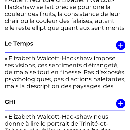
« Autant l’écriture d’Elizabeth Walcott-
Hackshaw se fait précise pour dire la
couleur des fruits, la consistance de leur
chair ou la couleur des falaises, autant
elle reste elliptique quant aux sentiments
et aux relations humaines. Le sexe, le
besoin de reconnaissance, l’amour, la
Le Temps
transgression, la pauvreté sont des sujets
tabous, tout comme la corruption dont
« Elizabeth Walcott-Hackshaw impose
on ne parle pas. Comme le dit l’auteure
ses visions, ces sentiments d’étrangeté,
: »sur l’île, les questions n’étaient jamais
de malaise tout en finesse. Pas d’exposés
approfondies, quel que soit le parti au
psychologiques, pas d’actions haletantes,
pouvoir.«
mais la description des paysages, des
quartiers, des maisons, des chiens qui les
Restent les racines, la puissance de
gardent, des rapports entre patrons et
GHI
l’attachement à cette île de Trinidad et à
domestiques, de ce qui relie parents et
sa multiculturalité, le sentiment
enfants, frères et sœurs, cousins, voisins
« Elizabeth Walcott-Hackshaw nous
d’appartenance que renforce l’exil.
riches ou pauvres, autant de liens tissés
donne à lire le portrait de Trinité-et-
Rentrée chez elle après ses études à
ou défaits qui dessinent la vie de la classe