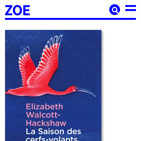
Accueil
À paraître
Catalogue
Auteur·ices
Agenda
Les éditions Zoé
Diffusion
Médiation culturelle
Manuscrits
Foreign rights
Contact
Mentions légales
Newsletter