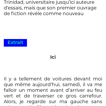
Trinidad, universitaire jusqu’ici auteure
d’essais, mais que son premier ouvrage
de fiction révèle comme nouveau
météore de la culture caribéenne.
Délicate mais incisive, Walcott-Hackshaw
excelle à ciseler des éclats de vie et des
portraits de femmes de tous âges, à la
fois « étrangers » par leurs
Extrait
préoccupations (enlèvement, métissage,
castes sociales, exil), et si familiers dans
Ici
leur désarroi : des fragments de vie
magnifiques, subtils, souvent
bouleversants bien que sans apitoiement
sur soi. Joueur, le cerf-volant finit par
Il y a tellement de voitures devant moi
laisser entendre qu'il peut aussi être le
que même aujourd’hui, samedi, il va me
symbole de l'inspiration et de l'écriture… »
falloir un moment avant d’arriver au feu
vert et de traverser ce gros carrefour.
https://www.onlalu.com/quoi-lire-107-
Alors, je regarde sur ma gauche sans
selection-des-libraires-54559/?