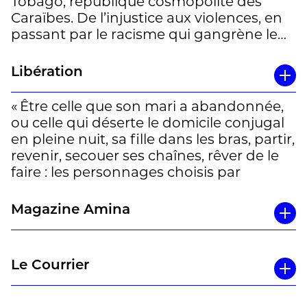
Tobago, république cosmopolite des
Boston, Elizabeth Walcott-Hackshaw
moyenne à Trinité. »
Caraïbes. De l’injustice aux violences, en
évoque la cité américaine comme »rien
passant par le racisme qui gangrène le
d’autre qu’un endroit où je suis loin« .
Un article d’Eléonore Sulser à lire en
quotidien, dans
La Saison des cerfs-
entier
ici
Un entretien de Christine Raguet,
, l’auteur peint un tableau dur,
volants
Libération
traductrice, par Geneviève Bridel à
mais passionnant, de cette île voisine du
réécouter
ici
Venezuela. » Fabio Bonavita
« Être celle que son mari a abandonnée,
ou celle qui déserte le domicile conjugal
en pleine nuit, sa fille dans les bras, partir,
revenir, secouer ses chaînes, rêver de le
faire : les personnages choisis par
Elizabeth Walcott-Hackshaw
connaissent les mêmes tensions que
Magazine Amina
dans les nouvelles en général. Ce premier
recueil a cependant une saveur
particulière. L’envie de fuite n’est pas
Le Courrier
seulement psychologique, elle est
nationale, consubstantielle à l’insularité.
se passe à
La Saison des cerfs-volants