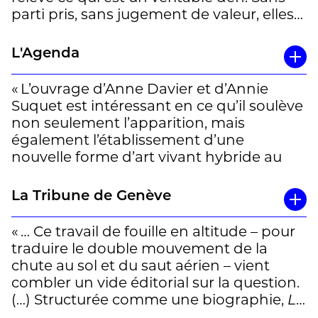
parti pris, sans jugement de valeur, elles
proposent là une passionnante
»chronique d'une émergene (…). » Jean
L'Agenda
Pierre Pastori
« L’ouvrage d’Anne Davier et d’Annie
Suquet est intéressant en ce qu’il soulève
non seulement l’apparition, mais
également l’établissement d’une
nouvelle forme d’art vivant hybride au
sein d’une société. »
La Tribune de Genève
« … Ce travail de fouille en altitude – pour
traduire le double mouvement de la
chute au sol et du saut aérien – vient
combler un vide éditorial sur la question.
(…) Structurée comme une biographie,
La