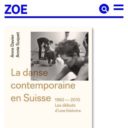
Accueil
À paraître
Catalogue
Auteur·ices
Agenda
Les éditions Zoé
Diffusion
Médiation culturelle
Manuscrits
Foreign rights
Contact
Mentions légales
Newsletter