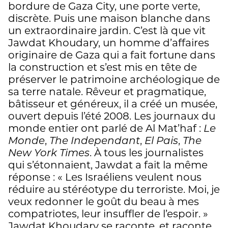
bordure de Gaza City, une porte verte,
discrète. Puis une maison blanche dans
un extraordinaire jardin. C’est là que vit
Jawdat Khoudary, un homme d’affaires
originaire de Gaza qui a fait fortune dans
la construction et s’est mis en tête de
préserver le patrimoine archéologique de
sa terre natale. Rêveur et pragmatique,
bâtisseur et généreux, il a créé un musée,
ouvert depuis l’été 2008. Les journaux du
monde entier ont parlé de Al Mat’haf :
Le
Monde
,
The Independant
,
El Pais
,
The
New York Times
. À tous les journalistes
qui s’étonnaient, Jawdat a fait la même
réponse : « Les Israéliens veulent nous
réduire au stéréotype du terroriste. Moi, je
veux redonner le goût du beau à mes
compatriotes, leur insuffler de l’espoir. »
Jawdat Khoudary se raconte, et raconte