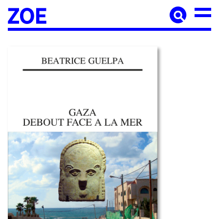
Accueil
À paraître
Catalogue
Auteur·ices
Agenda
Les éditions Zoé
Diffusion
Médiation culturelle
Manuscrits
Foreign rights
Contact
Mentions légales
Newsletter