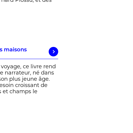
nard Plossu, et des
os maisons
 voyage, ce livre rend
le narrateur, né dans
son plus jeune âge.
besoin croissant de
s et champs le